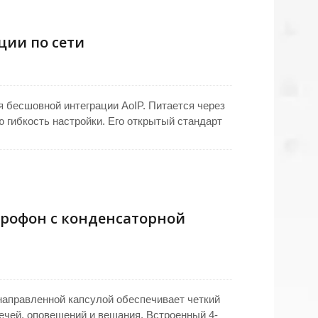
ции по сети
 бесшовной интеграции AoIP. Питается через
 гибкость настройки. Его открытый стандарт
отоколами Dante, Livewire и Ravenna. Идеален
й системой подавления акустической эха
, чтобы каждый раз обеспечивать кристально
рофон с конденсаторной
аправленной капсулой обеспечивает четкий
ечей, оповещений и вещания. Встроенный 4-