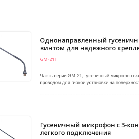
микрофона конференц-системы, микрофона д
стола. Гибкий алюминиевый гусак позволяет 
расположения во время речи. Сделано с кон
капсулой, оно фокусируется на звуке спере
в качестве общественной системы микрофона
системах оповещения.
Однонаправленный гусеничн
винтом для надежного крепл
GM-21T
Часть серии GM-21, гусеничный микрофон вк
проводом для гибкой установки на поверхнос
точно позиционировать, в то время как его 
капсула захватывает чистый, сфокусированн
Произведено на Тайване для надежного каче
подиумов, лекционных столов и приложений
обеспечивая профессиональный звук для встр
Гусеничный микрофон с 3-ко
легкого подключения