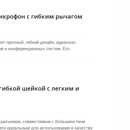
т в качестве микрофона для общественных
ия или для объявлений. Идеально подходит
 для оповещения и микрофонов для
икрофон с гибким рычагом
ет прочный, гибкий дизайн, идеально
в и конференционных систем. Его
печивает четкий звук с уменьшенным
для использования в PA и общественных
тавляет 343 мм, общая длина 500 мм. Оснащен
широкую совместимость с системами для
гибкой шейкой с легким и
 разъемом, совместимым с большинством
его идеальным для использования в качестве