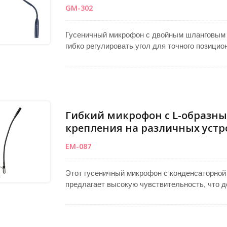
GM-302
Гусеничный микрофон с двойным шланговым д
гибко регулировать угол для точного позици
капсула с встроенной функцией низкочастот
нежелательный фоновый шум, обеспечивая ч
Подходит для использования в конференцион
столах или в PA-системах, поддерживая вст
речевые мероприятия с стабильной, высокок
Гибкий микрофон с L-образн
крепления на различных устр
EM-087
Этот гусеничный микрофон с конденсаторной
предлагает высокую чувствительность, что д
ясностью. Разработанный как микрофон кон
или микрофон для лекционного стола, он обе
фоновый шум. Этот общественный микрофон 