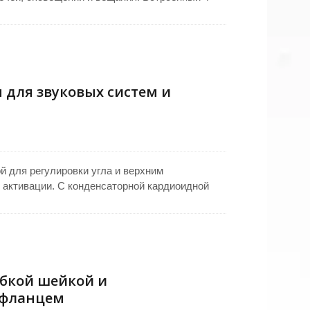
ть, в то время как питание от DC 9V
рсальной работы. Красный светодиодный
дняя панель предлагает аудиовыход 6,3 мм с
зработанный как конденсаторный
обеспечивает надежную работу для подиумов,
для звуковых систем и
 для регулировки угла и верхним
активации. С конденсаторной кардиоидной
сированный захват звука от пользователя.
иуме, трибуне, в конференц-залах, звуковых
 условиях. Изготовлено на Тайване с строгим
он идеально подходит для четкого,
кардиоидного микрофона для различных
бкой шейкой и
фланцем