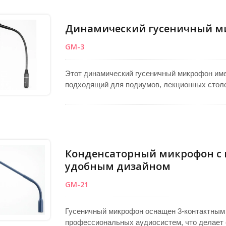
длительный срок службы, идеально подходи
систем на ресепшенах, в системах оповещен
для микрофонов с гусиной шеей, микрофонов
Динамический гусеничный м
общественных систем.
GM-3
Этот динамический гусеничный микрофон име
подходящий для подиумов, лекционных столо
унидирекционный кардиоидный капсюль обес
фоновым шумом, что делает его идеальным 
системах. Стандартная длина гусенички сос
3-контактным XLR-разъемом, он предлагает 
профессиональных приложений.
Конденсаторный микрофон с 
удобным дизайном
GM-21
Гусеничный микрофон оснащен 3-контактным
профессиональных аудиосистем, что делает 