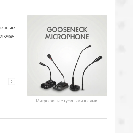
вленные
ключая
Коммуникационные
гарнитуры
Микрофоны с гусиными шеями.