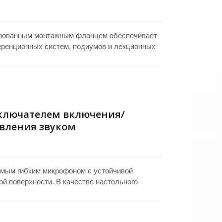
ированным монтажным фланцем обеспечивает
еренционных систем, подиумов и лекционных
едотвращает движение на плоских
 и публичных выступлений. Гибкий гусеничный
икрофон, в то время как кардиоидная
рованный голос с уменьшением фонового
м для легкого подключения, поддерживая
ключателем включения/
вления звуком
емым гибким микрофоном с устойчивой
й поверхности. В качестве настольного
чения для простого активации.
ая капсула уменьшает фоновый шум для
корпус из литого сплава обеспечивает