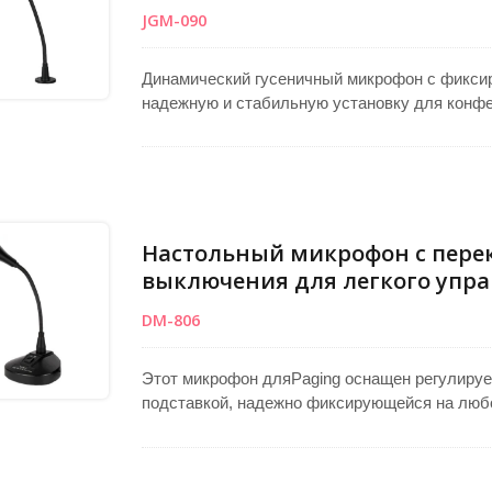
JGM-090
Динамический гусеничный микрофон с фикс
надежную и стабильную установку для конф
столов. Конструкция запирающего фланца пр
поверхностях, что идеально подходит для PA
механизм позволяет точно позиционировать м
динамическая капсула захватывает сфокуси
шума. Поставляется с проводом длиной 30 с
профессиональные аудиосистемы.
Настольный микрофон с пере
выключения для легкого упра
DM-806
Этот микрофон дляPaging оснащен регулиру
подставкой, надежно фиксирующейся на любо
микрофона он имеет кнопку включения/выклю
Однонаправленная динамическая микрофонн
четкого публичного обращения. Его прочный 