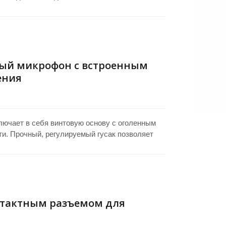
ля трибуны или микрофона для лекционного
легко регулировать угол для оптимального
денсаторной унинаправленной кардиоидной
ди, уменьшая фоновый шум. Идеально подходит
 в лекционных залах, конференц-комнатах и
ый микрофон с встроенным
ения
лючает в себя винтовую основу с оголенным
ти. Прочный, регулируемый гусак позволяет
конденсаторная унидирекционная кардиоидная
ый звук и минимизирует фоновый шум.
ства, подходит для конференционных систем,
 микрофонов общественных систем,
еч, презентаций и PA-сред.
нтактным разъемом для