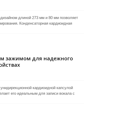
изайном длиной 273 мм и 80 мм позволяет
онирования. Конденсаторная кардиоидная
ного фильтра эффективно минимизирует
еткую и сфокусированную запись звука.
ных системах, на трибунах, лекционных
речи, презентации и профессиональные
ачественной производительностью.
ым зажимом для надежного
ойствах
 унидирекционной кардиоидной капсулой
елает его идеальным для записи вокала с
ференционной системы, микрофон для подиума
спечивает точный захват голоса, уменьшая
включает L-образный зажим для надежной и