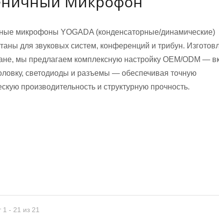
еничный Микрофон
чные микрофоны YOGADA (конденсаторные/динамические)
таны для звуковых систем, конференций и трибун. Изгото
ане, мы предлагаем комплексную настройку OEM/ODM — в
головку, светодиоды и разъемы — обеспечивая точную
ескую производительность и структурную прочность.
ичные микрофоны
Гусиные микрофоны
 1 - 21 из 21