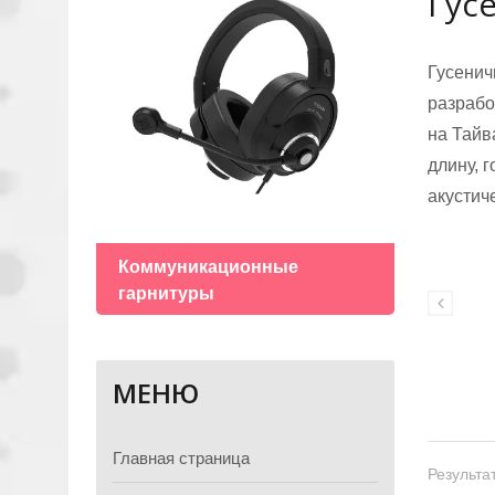
Гус
Гусени
разрабо
на Тайв
длину, 
акустич
Гран
Коммуникационные
гарнитуры
МЕНЮ
Главная страница
Результат