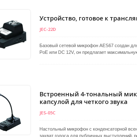
Устройство, готовое к трансля
JEC-22D
Базовый сетевой микрофон AES67 создан для
PoE или DC 12V, он предлагает максимальную
гарантирует безупречную совместимость с пр
для встреч и вещания, он оснащен встроенно
(AEC) и адаптивным подавлением шума (ANS)
чистый, профессиональный звук.
Встроенный 4-тональный мик
капсулой для четкого звука
JES-05C
Настольный микрофон с конденсаторной всен
захват голоса для публичных выступлений, р