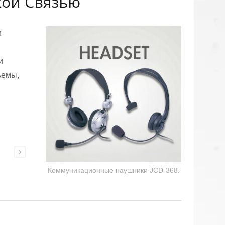
кой Связью
и
и
ъемы,
Коммуникационные
гарнитуры
Коммуникационные наушники JCD-368.