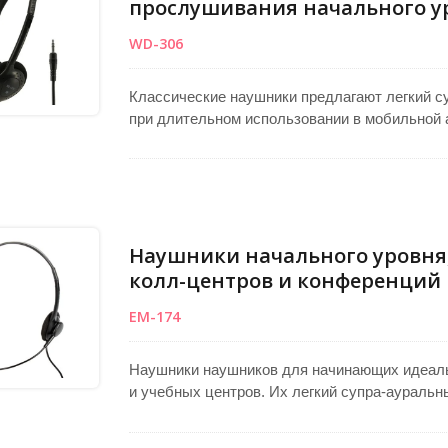
прослушивания начального у
WD-306
Классические наушники предлагают легкий с
при длительном использовании в мобильной 
сбалансированное качество звука по доступн
надежностью. Включает кабель длиной 1,2 м д
6,3 мм для универсального подключения к ра
подходящими для образования, мультимедий
прослушивания.
Наушники начального уровня,
колл-центров и конференций
EM-174
Наушники наушников для начинающих идеаль
и учебных центров. Их легкий супра-ауральн
длительном использовании. Регулируемый м
конденсаторным элементом, обеспечивает че