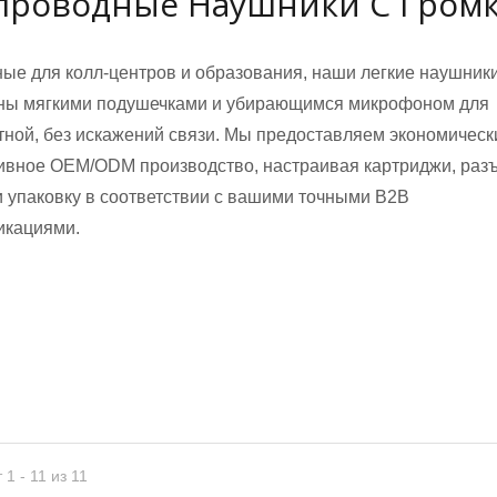
проводные Наушники С Гром
ые для колл-центров и образования, наши легкие наушник
ны мягкими подушечками и убирающимся микрофоном для
ной, без искажений связи. Мы предоставляем экономическ
вное OEM/ODM производство, настраивая картриджи, раз
и упаковку в соответствии с вашими точными B2B
ичные микрофоны
икациями.
Гусиные микрофоны
 1 - 11 из 11