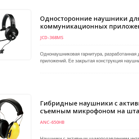
Односторонние наушники дл
коммуникационных приложе
JCD-368MS
Однонаушниковая гарнитура, разработанная 
приложений. Ее закрытая конструкция наушн
обеспечивая четкое восприятие звука. Обо
мм, она легко справляется с высокими уровн
микрофон оснащен прочным и надежным крон
его в нужное положение. Отключите микрофон
Гибридные наушники с акти
съемным микрофоном на шта
ANC-650HB
Наушники с активным шумоподавлением инте