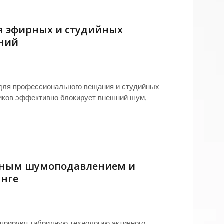
я эфирных и студийных
ний
для профессионального вещания и студийных
иков эффективно блокирует внешний шум,
рудованная мощным динамиком диаметром 40
ями звукового давления. Динамичный гибкий
штейном, позволяющим часто регулировать
, подняв кронштейн.
вным шумоподавлением и
нге
грируют гибридную технологию активного