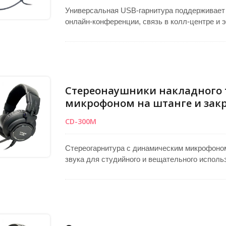
Универсальная USB-гарнитура поддерживает 
онлайн-конференции, связь в колл-центре и 
конструкция обеспечивает комфорт во время
шеей и чувствительным конденсаторным микр
передачи. Подключение через USB с функцие
мгновенную настройку с ПК или ноутбуками, 
драйверов для бесшовного профессиональног
Стереонаушники накладного 
микрофоном на штанге и зак
CD-300M
Стереогарнитура с динамическим микрофоно
звука для студийного и вещательного испол
50 мм и широким частотным диапазоном 10–22
воспроизведение аудио. Закрытые амбушюры 
гибкий гусак позволяет точно позициониров
обеспечивают премиальное качество. Двойны
использовать различные подключения.