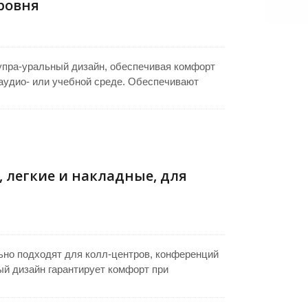
ровня
упра-уральный дизайн, обеспечивая комфорт
аудио- или учебной среде. Обеспечивают
ой начальной цене, сочетая простоту с
ля гибкости движения и адаптер с 3,5 мм на
зличным аудиоустройствам, что делает их
ных лабораторий и общих приложений
 легкие и накладные, для
но подходят для колл-центров, конференций
ый дизайн гарантирует комфорт при
икрофон с выносом, оснащенный
ткий захват звука. Предлагая надежную