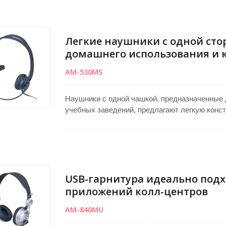
производительность и хорошее качество зву
поставляются с 3,5-мм стерео (TRS) гнездом
микрофона.
Легкие наушники с одной сто
домашнего использования и 
AM-530MS
Наушники с одной чашкой, предназначенные 
учебных заведений, предлагают легкую конс
течение длительного времени. Прочный карка
профессиональных приложениях. Оснащены 
захвата голоса и ясной связи. Гибкий гусак 
обеспечивая оптимальную четкость речи и у
операций или производственных сессий.
USB-гарнитура идеально подхо
приложений колл-центров
AM-840MU