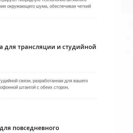
ия окружающего шума, обеспечивая четкий
реи 3A, они поддерживают до 12 часов
печивают комфорт при длительном ношении,
путешествий. Съемный и прочный микрофон с
 голоса и гибкую настройку, улучшая
иональных приложений.
 для трансляции и студийной
удийной связи, разработанная для вашего
офонной штангой с обеих сторон,
м отключением микрофона путем поднятия
ий шум, гибкая штанга для частых настроек
ивают исключительное качество звука с
для повседневного