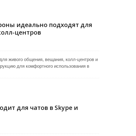
ка по доступной цене. Оригинальные наушники
 для наушников и 3,5-мм моно гнездом для
роны идеально подходят для
колл-центров
для живого общения, вещания, колл-центров и
трукцию для комфортного использования в
с обеспечивает портативность и надежность в
конденсаторным микрофоном для четкого
позволяет точно позиционировать микрофон,
добство пользователя во время повседневных
дит для чатов в Skype и