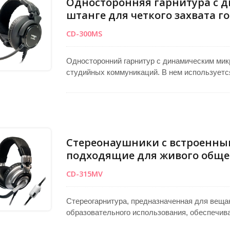
Односторонняя гарнитура с 
штанге для четкого захвата г
CD-300MS
Односторонний гарнитур с динамическим ми
студийных коммуникаций. В нем используетс
диапазоном от 10 до 22 кГц и отличная изол
чашкам. Кабель заканчивается отдельными р
3,5 мм. Его жесткая стрела, изготовленная из
регулировку микрофона и стабильность. Ко
чашек обеспечивают качественный внешний 
Стереонаушники с встроенны
подходящие для живого обще
CD-315MV
Стереогарнитура, предназначенная для вещан
образовательного использования, обеспечив
мм драйверам, гарантируя богатое качество 