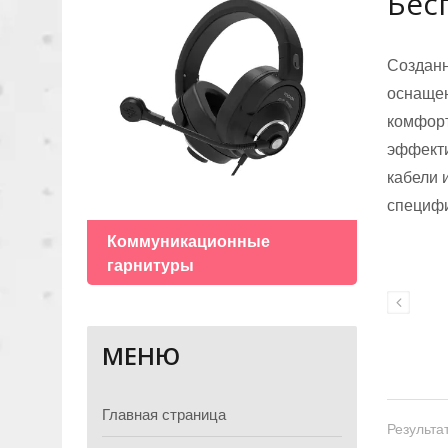
Бес
Созданн
оснаще
комфорт
эффекти
кабели 
Гран
специф
Коммуникационные
гарнитуры
МЕНЮ
Главная страница
Результат