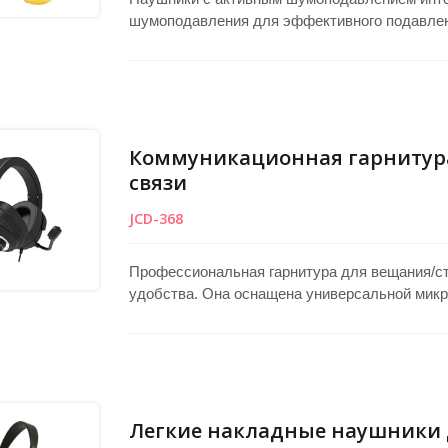
шумоподавления для эффективного подавлен
звук в различных условиях. Работая от бата
непрерывной работы. Мягкие амбушюры обес
что делает их подходящими для работы или 
длинной штангой обеспечивает точный захват
производительность для общения и професс
Коммуникационная гарнитура
связи
JCD-368
Профессиональная гарнитура для вещания/ст
удобства. Она оснащена универсальной микр
регулировкой громкости наушников и просты
штанги. Закрытые амбушюры блокируют внешн
и доступные варианты кастомизации обеспеч
мощным 50-мм драйвером.
Легкие накладные наушники 