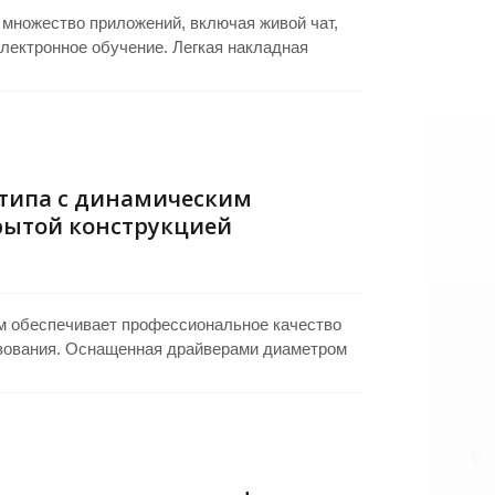
множество приложений, включая живой чат,
электронное обучение. Легкая накладная
 длительных сессий. Оснащена гибкой гусиной
офоном для точного захвата голоса и четкой
й "подключи и работай" обеспечивает
не требуя установки дополнительных
о или образовательного использования.
типа с динамическим
рытой конструкцией
м обеспечивает профессиональное качество
ьзования. Оснащенная драйверами диаметром
 кГц, она гарантирует точное и мощное
улучшают изоляцию от шума, в то время как
ать микрофон. Алюминиевые торцевые крышки
е разъемы 6.3 мм и 3.5 мм позволяют