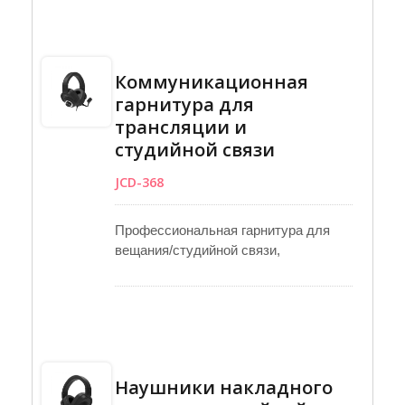
используется драйвер диаметром 50
мм с частотным диапазоном от 10 до
22 кГц и отличная изоляция от
окружающего шума благодаря
Коммуникационная
закрытым чашкам. Кабель
гарнитура для
заканчивается отдельными
трансляции и
разъемами для наушников 6,3 мм и
микрофона 3,5 мм. Его жесткая
студийной связи
стрела, изготовленная из прочного,
JCD-368
гибкого гусиного шея, обеспечивает
регулировку микрофона и
стабильность. Концевые колпачки
Профессиональная гарнитура для
алюминиевых обработанных чашек
вещания/студийной связи,
обеспечивают качественный
разработанная для вашего удобства.
внешний вид.
Она оснащена универсальной
микрофонной штангой с обеих
сторон, регулировкой громкости
наушников и простым отключением
микрофона путем поднятия штанги.
Наушники накладного
Закрытые амбушюры блокируют