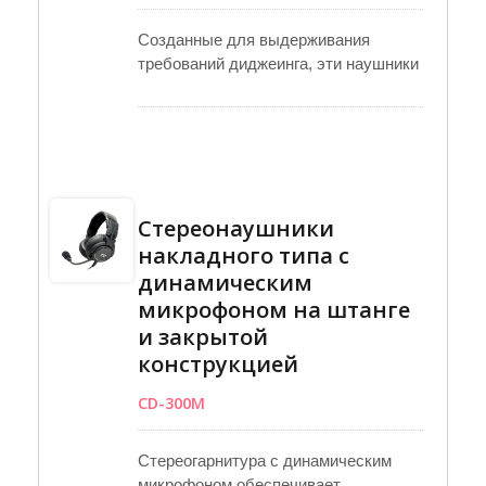
Созданные для выдерживания
требований диджеинга, эти наушники
гордятся большими драйверами 50
мм для расширенного частотного
диапазона и точного
воспроизведения басов. Их дизайн с
закрытыми амбушюрами
обеспечивает превосходную
Стереонаушники
изоляцию от внешнего шума, а
накладного типа с
алюминиевые крышки с
динамическим
механической обработкой добавляют
премиальный внешний вид. Для
микрофоном на штанге
дополнительного удобства складные
и закрытой
амбушюры позволяют легко
конструкцией
храниться в мягкой сумке для
переноски, включенной в комплект.
CD-300M
Кроме того, они поставляются с
двумя съемными кабелями —
Стереогарнитура с динамическим
спиральным и прямым — для
микрофоном обеспечивает