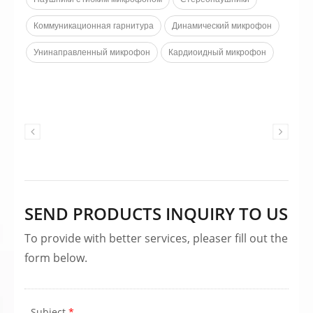
блокируют внешний шум. Эти
наушники поставляются с
Коммуникационная гарнитура
Динамический микрофон
высокоэффективными опциями
управления мощностью 40 мм или 50
Унинаправленный микрофон
Кардиоидный микрофон
мм драйверов с неодимовым
магнитом.