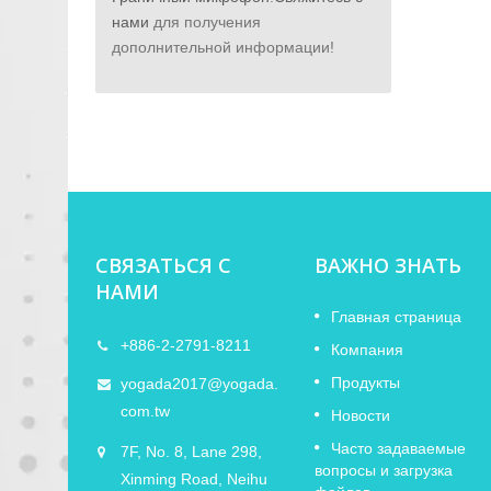
нами
для получения
дополнительной информации!
СВЯЗАТЬСЯ С
ВАЖНО ЗНАТЬ
НАМИ
TAIPEI
Уведомление о праздниках
Главная страница
11
+886-2-2791-8211
Лунного Нового года 2026
Компания
FEB
Продукты
 ISE
yogada2017@yogada.
YOGADA примет участие в выставке
2026
окий
com.tw
NAMM Show 2026 в США. Добро
Новости
пожаловать к нам на стенд и
Часто задаваемые
7F, No. 8, Lane 298,
ознакомьтесь с нашими продуктами...
вопросы и загрузка
Xinming Road, Neihu