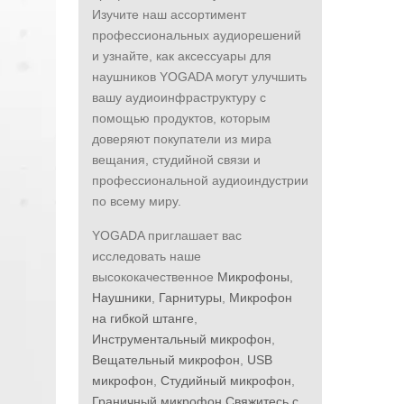
Изучите наш ассортимент
профессиональных аудиорешений
и узнайте, как аксессуары для
наушников YOGADA могут улучшить
вашу аудиоинфраструктуру с
помощью продуктов, которым
доверяют покупатели из мира
вещания, студийной связи и
профессиональной аудиоиндустрии
по всему миру.
YOGADA приглашает вас
исследовать наше
высококачественное
Микрофоны
,
Наушники
,
Гарнитуры
,
Микрофон
на гибкой штанге
,
Инструментальный микрофон
,
Вещательный микрофон
,
USB
микрофон
,
Студийный микрофон
,
Граничный микрофон
.
Свяжитесь с