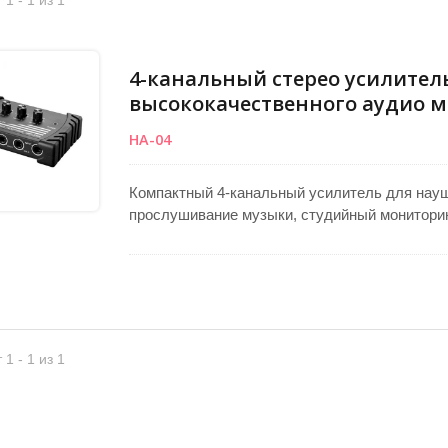
 1 - 1 из 1
4-канальный стерео усилител
высококачественного аудио 
HA-04
Компактный 4-канальный усилитель для нау
прослушивание музыки, студийный мониторин
четырех пользователей одновременно. Кажд
громкости для точной настройки. Многокана
чистый, прозрачный звук и высокое отношен
питания 110V/220V AC или 12V DC, включая и
адаптер RCA на 6,3 мм для гибкого професси
 1 - 1 из 1