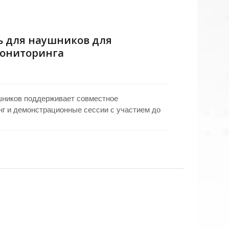
ь для наушников для
мониторинга
шников поддерживает совместное
г и демонстрационные сессии с участием до
ый выход имеет независимый контроль
льный усилитель для наушников обеспечивает
ие сигнал/шум. Совместимо с источниками
ндикатор питания LED, разъемы 6,3 мм и
онального подключения.