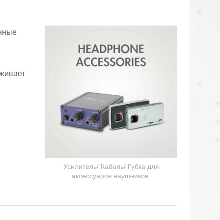
онные
рживает
Коммуникационные
гарнитуры
Усилитель/ Кабель/ Губка для
аксессуаров наушников.