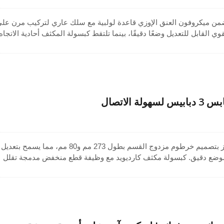
ن سلسلة GM-21، يتضمن ميكروفون العنق الإوزي قاعدة لولبية مع سلك عاري لتركيب مرن عل
ي القابل للتعديل وضعًا دقيقًا، بينما تلتقط كبسولة المكثف أحادية الاتجاه
ًا ومركّزًا وتقلل من الضوضاء الخلفية. صُنع في تايوان لجودة موثوقة، ين
لمنابر، وتطبيقات ميكروفون النظام العام، ويوفر صوتاً احترافياً للاجتماع
.
 الاتصال
ميكروفون ذو عنق مرن يتميز بتصميم خرطوم مزدوج القسم بطول 273 مم و80 مم، مما يسمح بتعديل
موضع دقيق. كبسولة مكثف كارديويد مع وظيفة قطع منخفض مدمجة تقلل
لفية غير المرغوب فيها، مما يضمن التقاط صوت واضح ومركز. مناسب
ات، المنصات، المنابر، أو إعدادات الصوت العام، ويدعم الاجتماعات، الع
لمهنية مع أداء مستقر وعالي الجودة.