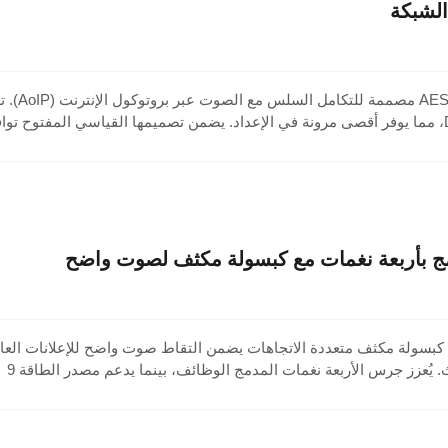
الشبكة
قاعدة ميكروفون الشبكة AES67 مصممة للتك
بالطاقة عبر PoE أو DC 12V، مما يوفر أقصى مرونة في الإعداد. يضمن تصميمها القياسي المفتوح تواف
مثاليًا مع بروتوكولات Dante وLivewire وRavenna. مثالية للاجتماعات والبث، تحتوي على ميزة إلغاء
الصدى الصوتي المدمجة (AEC) وتقنية كبح الضوضاء التكيفية (ANS) لتقديم صوت احترافي واضح تما
بأربعة نغمات مع كبسولة مكثف لصوت واضح
سولة مكثف متعددة الاتجاهات يضمن التقاط صوت واضح للإعلانات العام
والخطابات، والنداءات، والبث. يُعزز جرس الأربعة نغمات المدمج الوظائف، بينما يدعم مصدر الطاقة 9
فولت تيار مستمر أوضاع PTT وLOCK لعمليات متعددة الاستخدامات. يظهر مؤشر LED الأحمر حالة
النشاط، وتوفر اللوحة الخلفية مخرج صوت 6.3 مم مع مقبس DC لتسهيل الاتصال. مصمم كميكروفون
 يوفر أداءً موثوقًا للمنصات والمكاتب وطاولات المؤتمرات.