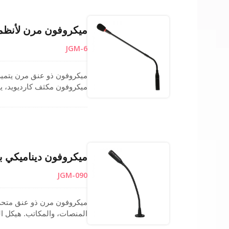
ميكروفون مرن لأنظمة
JGM-6
ميكروفون مكثف كارديويد، 
المنصة، وميكروفونات المنبر،
مصنوع في تايوان مع رقابة 
واحترافي. خيار موثوق لميكر
ميكروفون ديناميكي ب
JGM-090
ميكروفون مرن ذو عنق متحرك م
المنصات، والمكاتب. هيكل الف
لتطبيقات الصوت العام. يتيح 