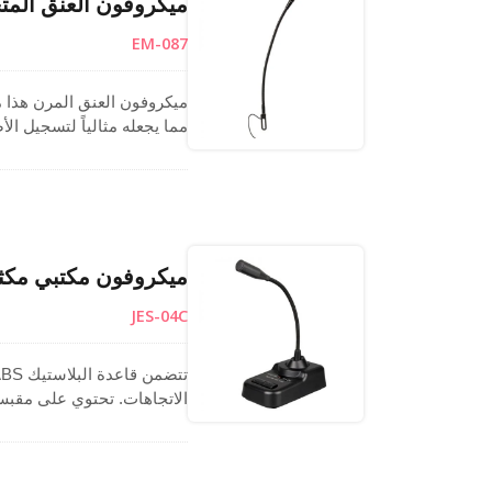
ميكروفون العنق المتحرك مع مشبك L لت
EM-087
ميكروفون العنق المرن هذا م
مما يجعله مثالياً لتسجيل ا
أو ميكروفون منبر، ويضمن ا
موثوق لميكروفون العنق المر
ميكروفون مكتبي مكثف ب
JES-04C
تتبع احتياجات العملاء.