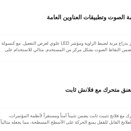
 الصوت وتطبيقات العناوين العامة
ميكروفون ذو عنق مرن يتميز بذراع مرنة لضبط الزاوية ومؤشر LED علوي لعرض التفعيل. مع كبسولة
يضمن التقاط الصوت بشكل مركز من المستخدم. مثالي للاستخدام على
 وغرف المؤتمرات، وأنظمة الصوت العامة، والإعدادات العامة أو النقل.
صارمة على الجودة، هذا الميكروفون ذو العنق المرن مثالي لصوت واضح
وفون كارديويد لمختلف بيئات التحدث.
عنق متحرك مع فلانش ثابت
ع فلانج تثبيت ثابت يضمن تثبيتاً آمناً ومستقراً لأنظمة المؤتمرات،
لانج القابل للقفل يمنع الحركة على الأسطح المسطحة، مما يجعله مثالياً
العنق المرن تحديد موضع الميكروفون بدقة، بينما تلتقط الكبسولة الدينامي