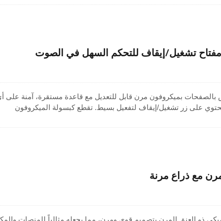
القلبية الصوت المركز مع تقليل الضوضاء الخلفية. يأتي مع سلك توصيل بطول 30 سم لسهولة الاتصا
افية.
مفتاح تشغيل/إيقاف للتحكم السهل في الصوت
ص بالصفحات بميكروفون مرن قابل للتعديل مع قاعدة مستقرة، آمنة على أ
توي على زر تشغيل/إيقاف لتفعيل بسيط. تقطع كبسولة الميكروفون
لضوضاء الخلفية لتوفير صوت واضح في العنوان العام. هيكلها المصنوع من
داماً طويلاً، مما يجعلها مثالية كميكروفون نظام عام لمكاتب الاستقبال 
انات. مثالي لميكروفون العنق المتحرك، وميكروفون النداء، واحتياجات
رن مع ذراع مرنة
ميكي ذو العنق المرن بتصميم قوي ومرن، مما يجعله مثالياً للمنصات والمك