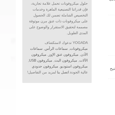
حلول ميكروفونات تحمل علامة تجارية،
فإن قدراتنا التصنيعية الماهرة وخدمات
3 مم، والطول الكلي
التخصيص الشاملة تضمن لك الحصول
على ميكروفونات ذات عنق مرن موثوقة
مصممة لتحقيق الاستقرار والوضوح على
المدى الطويل.
YOGADA تدعوك لاستكشاف
ميكروفونات
,
سماعات الرأس
,
سماعات
الأذن
,
ميكروفون عنق الإوز
,
ميكروفون
الآلات
,
ميكروفون البث
,
ميكروفون USB
,
ميكروفون استوديو
,
ميكروفون حدودي
يح
عالية الجودة.
اتصل بنا
لمزيد من التفاصيل!