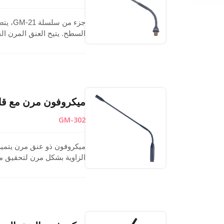
جزء م
السطح. يتيح العنق المرن القو
ذات الشكل القلبي صوتًا واضح
أنظمة المؤتمرات، المنصات، ا
العروض، وبيئات الصوت العام
ميكروفون مرن مع قابس 3 دبابيس لسهولة
GM-302
الزاوية بشكل مرن لتحقيق 
بشكل فعال من الضوضاء الخ
للاستخدام في أنظمة المؤتمر
التقديمية، وبيئات الخطابة ا