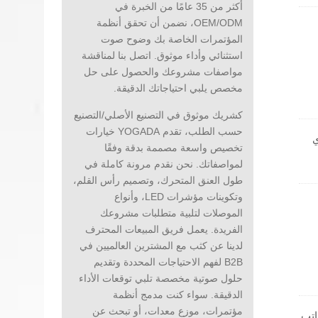
أكثر من 35 عامًا من الخبرة في
ل،
OEM/ODM، نضمن أن تحقق أنظمة
المؤتمرات الخاصة بك وضوح صوت
استثنائي وأداء موثوق. اتصل بنا لمناقشة
مواصفات مشروعك والحصول على حل
مخصص يلبي احتياجاتك الدقيقة.
كشريك موثوق في التصنيع الأصلي/التصنيع
حسب الطلب، تقدم YOGADA خيارات
ي
تخصيص واسعة مصممة بدقة وفقًا
لمواصفاتك. نحن نقدم مرونة كاملة في
طول العنق المتحرك، وتصميم رأس القلم،
أو
وتكوينات مؤشرات LED، وأنواع
الموصلات لتلبية متطلبات مشروعك
الفريدة. يعمل فريق المبيعات المحترف
لدينا عن كثب مع المشترين العالميين في
B2B لفهم الاحتياجات المحددة وتقديم
حلول صوتية مخصصة تلبي توقعات الأداء
الدقيقة. سواء كنت مدمج أنظمة
مؤتمرات، موزع معدات، أو تبحث عن
اتب