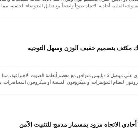
لته القلبية أحادية الاتجاه صوتاً واضحاً مع تقليل الضوضاء الخلفية، مما
يجعله مثالياً للاستخدام في أنظمة الصوت العامة. الطول القياسي للعنق المرن هو 43
 مكثف بتصميم خفيف الوزن وسهل التوجيه
ميكروفون ذو عنق مرن يحتوي على موصل 3 دبابيس متوافق مع معظم أنظمة الصوت الاحترافية، مما
يكروفون لنظام المؤتمرات أو ميكروفون المنصة أو ميكروفون المحاضرات. يت
لمنيوم ضبط الزاوية بسهولة لتحقيق الوضع الأمثل أثناء الحديث. مصنوع مع
جاه مزودة بمكثف، يركز على الصوت من الأمام مع تقليل الضوضاء الخلفية.
 في قاعات المحاضرات وغرف الاجتماعات وإعدادات الصوت.
حادي الاتجاه مزود بمسمار مدمج للتثبيت الآمن