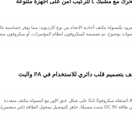
ركيب آمن على أجهزة متنوعة
زود بكبسولة مكثف أحادية الاتجاه من نوع كارديويد، مما يوفر حساسية عال
لأصوات بوضوح. تم تصميمه كميكروفون لنظام المؤتمرات، أو ميكروفون منص
لتقاط الصوت بدقة مع تقليل الضوضاء المحيطة. يتضمن هذا الميكروفون
لنظام الصوت العام مشبك L لتثبيت آمن وسريع على الأسطح المسطحة ويقلل من ضوضاء الاهتزاز. ح
ن لإعدادات الصوت الاحترافية.
تصميم قلب دائري للاستخدام في PA والبث
تتضمن قاعدة البلاستيك ABS المثقلة ميكروفونًا ثابتًا على شكل عنق الإوز مع كبسولة مكثف متعددة
الاتجاهات. تحتوي على مقبس طاقة DC 9V مثبت مسبقًا، جاهز للتوصيل بمحول الطاقة (غير متضمن)،
مما يجعلها متوافقة مع الميكروفونات المكثفة. يتضمن هذا الجها
وLOCK ومقبس هاتف 6.3 مم لمخرج المصدر. نحن نقدم إمكانيات تخ