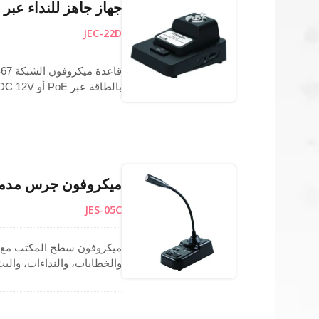
جهاز جاهز للنداء عبر 
JEC-22D
في كل مرة.
ميكروفون جرس مدمج 
JES-05C
ميكروفون سطح المكتب مع كب
طاولة مكثف متعدد الاتجاهات،