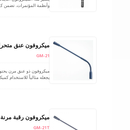
وأنظمة المؤتمرات. تضمن كبسو
500 مم. مزود بموصل XLR ثلاثي الدبابيس، فإنه يوفر توافقاً واسعاً مع الأنظمة للتطبيقات الاحترافية.
ميكروفون عنق متحرك
GM-21
يجعله مثالياً للاستخدام كم
العنق المرن المصنوع من الأ
كبسولة كارديويد أحادية الات
مثالي كميكروفون نظام عام
ميكروفون رقبة مرنة أ
GM-21T