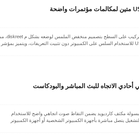
يتميز ميكروفون المكثف بالتركيب على السطح بتصميم منخفض الملمس لو
يتيح الاتصال بسهولة عبر USB للاستخدام السلس على الكمبيوتر دون تثبيت التعريفات، ويتميز بمؤشر
كان الصلب من الزنك المصبوب بالقالب مع شبكة صلبة مقاومة للتآكل، وهو
ل بث الفيديو المباشر ومكالمات المؤتمرات، مع نمط قلبي لالتقاط الص
مكتبي مع كبسولة مكثف كارديويد يضمن التقاط صوت اتجاهي واضح للاستخدام
لتشغيل يتصل مباشرة بأجهزة الكمبيوتر الشخصية أو أجهزة الكمبيوتر
امج تشغيل، مما يجعله مثالياً للبودكاست، والبث المباشر، أو مكالمات سكا
ت، ومخرج سماعة الرأس، ووظيفة كتم الصوت على تعزيز سهولة الاستخدا