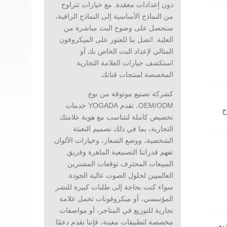
دون إعدادات معقدة. مع خيارات تتراوح
من النماذج الأساسية إلى النماذج الراقية،
ستحصل على وضوح البث مباشرة من
العلبة. اتصل بنا للعثور على الميكروفون
المثالي لإعداد البث الخاص بك أو
استكشف خيارات العلامة التجارية
المخصصة لمنتجات قناتك.
كشركة تصنيع موثوقة من نوع
OEM/ODM، تقدم YOGADA خدمات
ج
تخصيص كاملة لتتناسب مع هوية علامتك
 مع
التجارية، بما في ذلك تصميم التعبئة
يل
الشخصية، ووضع الشعار، وخيارات الألوان.
تفهم قدراتنا التصنيعية الماهرة وفريق
المبيعات المحترف توقعات المشترين
العالميين لحلول الصوت عالية الجودة.
سواء كنت بحاجة إلى طلبات كبيرة للنشر
المؤسسي، أو ميكروفونات تحمل علامة
تجارية للتوزيع في المتاجر، أو مواصفات
مخصصة لتطبيقات معينة، فإننا نقدم دعمًا
ل الاستوديو،