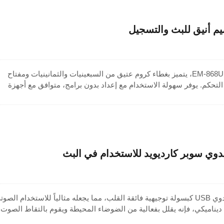
ميكروفون USB من سلسلة EM-868U، يتميز بغطاء كروم عتيق من السبعينيات والثمانينيات ومفتاح
تحكم. يوفر سهولة الاستخدام مع إعداد بدون برامج، متوافق مع أجهزة
الكمبيوتر، الدفاتر، ومعظم الأنظمة. مع دقة 16 بت/48 كيلو هرتز، فإن هذا الميكروفون الديناميكي 
 والبث المباشر، والاستخدام الشخصي. ميكروفون بث مباشر أنيق وعملي
دوي سوبر كارديويد للاستخدام في البث
يستخدم هذا الميكروفون اليدوي USB كبسولة توجيهية فائقة القلب، مما يجعله مثالياً للاستخدام الصو
ناميكي، فإنه يقلل بفعالية من الضوضاء المحيطة ويقوم بالتقاط الصوت
صيل وتشغيل بدون برامج تشغيل، يتصل بسهولة بأجهزة الكمبيوتر، واللابتوب