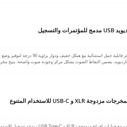
لبث، أو البث المباشر، إنه حل موثوق لميكروفون يدوي فائق القلب.
ت والتسجيل
ميكروفون USB مضغوط يوفر قابلية حمل استثنائية مع هيكل خفيف ودوار بزاوية 90 درجة لتوفير وضع
ارديويد، يضمن التقاط الصوت بشكل مركز وجودة صوت واضحة. يتيح مخر
سماعة الرأس المدمج المراقبة المباشرة، بينما يسمح الاتصال عبر USB بالتوصيل والتشغيل الفوري
 إلى معدات إضافية. مثالي للاجتماعات، المؤتمرات، البث المباشر، أو تسج
لمهنية والمنزلية.
XL و USB-C للاستخدام المتنوع
ميكروفون متعدد الاستخدامات مع خيارات إخراج مزدوجة - XLR و USB Type-C - يدعم تسجي