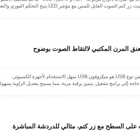
والبث المباشر، وتطبيقات البث. زر كتم الصوت القابل للمس مع مؤشر LED يتيح التحكم الف
ن عملية التوصيل والتشغيل إعدادًا سريعًا على أجهزة الكمبيوتر المحمولة
 إلى تثبيت برامج التشغيل. توفر مقابس سماعة الرأس المزدوجة مراقبة س
وسيقى، مما يوفر أداءً موثوقًا ومرونة للاستخدام المهني والإبداعي.
ميكروفون مكتبي مع اتصال من نوع USB هو ميكروفون USB سهل الاستخدام لأجهزة الكمبيوتر،
 حاجة إلى برامج تشغيل. يتميز برقبة مرنة، مما يسمح بتعديل الزاوية بسهول
الكبسولة المكثفة متعددة الاتجاهات المدمجة صوتًا واضحًا ومفصلًا من
يب، والبث، والتسجيل، ومكالمات الفيديو، يضمن هذا الميكروفون المكتبي
ون USB مثبت على السطح مع زر كتم، مثالي للدردشة المباشرة