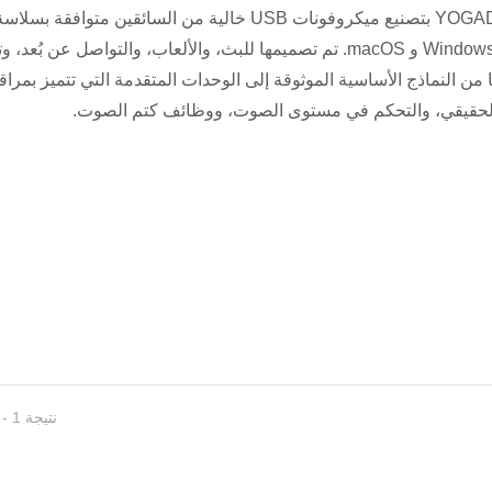
تقوم YOGADA بتصنيع ميكروفونات USB خالية من السائقين متوافقة بس
نظامي Windows و macOS. تم تصميمها للبث، والألعاب، والتواصل عن بُعد، 
من النماذج الأساسية الموثوقة إلى الوحدات المتقدمة التي تتميز بمراق
لحقيقي، والتحكم في مستوى الصوت، ووظائف كتم الصوت.
ميكروفونات ا
ميكروفونات الرقبة
نتيجة 1 - 16 من 16