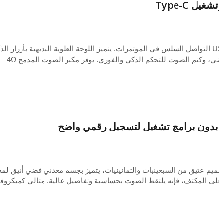
 Type-C
يضمن جهاز مكبر الصوت USB التواصل السلس في المؤتمرات. يتميز اللوحة العلوية البديهية بأزرار الذ
الاصطناعي، والواقع الافتراضي، وكتم الصوت للتحكم الذكي والفوري. يوفر مكبر الصوت المدمج 4Ω
36mm صوتًا واضحًا تمامًا. يأتي مع مؤشر LED سهل الاستخدام، وقاعدة مضادة للانزلاق، وإعداد توصي
غيل عبر USB Type-C، هذه الحلول الصوتية المحمولة لا تتطلب أي برامج تشغيل - فقط قم بتوصيل
ون USB أنيق بتصميم عتيق من السبعينيات والثمانينيات، يتميز بجسم معدني فضي أنيق ل
على المكثف، فإنه يلتقط الصوت بحساسية وتفاصيل عالية. مثالي كميكروف
باشر، يناسب الاجتماعات، وإنشاء المحتوى، والاستخدام الشخصي. لا يحت
إلى برامج تشغيل وسهل الاتصال عبر USB، ويعمل مع أنظمة Windows وiOS لتشغيل فوري بمجرد