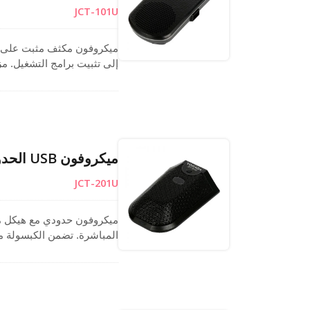
JCT-101U
إلى تثبيت برامج التشغيل. م
المؤتمرات، والدردشات المبا
طويلة الأمد.
ميكروفون USB الحدودي المعدني مع زر كتم للصوت لمكالمات المؤتمرات
JCT-201U
ميكروفون حدودي مع هيكل مع
المباشرة. تضمن الكبسولة م
وتشغيل
كتم الصوت المدمج تحكمًا سهل
المتانة والراحة وجودة الصوت