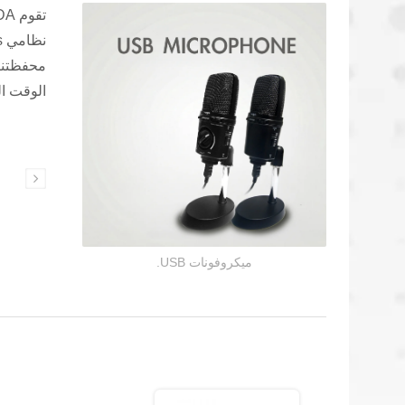
محفظتنا 
الوقت ا
سماعات التواصل
ميكروفونات USB.