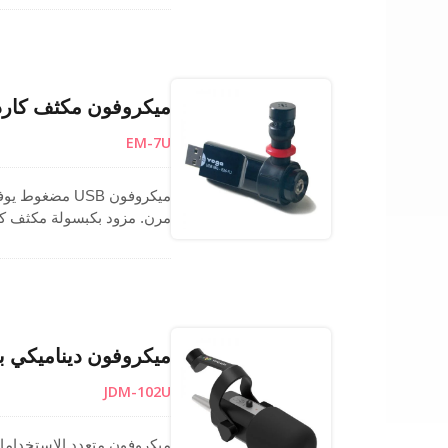
والدفاتر. مثالي للتسجيل، وا
ميكروفون مكثف كارديويد USB مدمج للمؤتمرا
EM-7U
مرن. مزود بكبسولة مكثف ك
أجهزة الكمبيوتر دون الحاجة
الصوت الشخصي في البيئات ا
ميكروفون ديناميكي بمخرجات مزدوجة R
JDM-102U