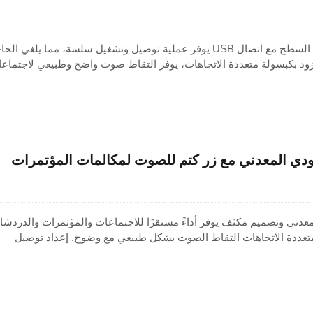
ميكروفون مكثف مثبت على السطح مع اتصال USB يوفر عملية توصيل وتشغيل سلسة، مما يلغي ال
زود بكبسولة متعددة الاتجاهات، يوفر التقاط صوت واضح وطبيعي لاجتماع
شرة، وإعدادات الاتصال الاحترافية. زر كتم الصوت يضمن سهولة التحكم،
بينما يعزز مؤشر الطاقة LED المدمج من سهولة الاستخدام. تصميم متين يوفر موثوقية عبر التطبيقات
دني وتصميم مكثف يوفر أداءً مستقرًا للاجتماعات والمؤتمرات والدردشا
تعددة الاتجاهات التقاط الصوت بشكل طبيعي مع وضوح. إعداد توصيل
 مع مؤشر LED للتشغيل لا يتطلب أي برامج تشغيل، مما يجعل التشغيل بسيطًا وموثوقًا. يوفر زر
اً أثناء الاستخدام. مصنوع في تايوان، يجمع هذا الميكروفون الحدودي بين
 الاحترافية للاستخدامات طويلة الأمد.