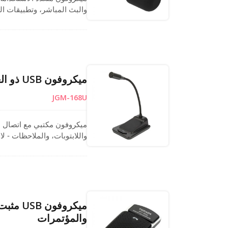
الواضح على حالة الطاقة. تضم
أجهزة الكمبيوتر دون الحاجة
في الوقت الحقيقي وتشغيل الم
ميكروفون USB ذو العنق المرن المكتبي لالتقاط الصوت بوضوح
JGM-168U
واللابتوبات، والملاحظات - لا
على الأسطح المسطحة. تلتقط 
جميع الاتجاهات. مثالي لسكا
USB أداءً موثوقًا للاستخدام المنزلي أو المكتبي.
ميكروف
والمؤتمرات