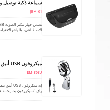
سماعة ذكية توصيل وتشغيل
JBM-01
وتش
وابدأ الاجتماع في أي مكان.
ميكروفون USB أنيق بدون برامج تشغيل لتسجيل رقمي واضح
EM-868U
إنه ميكروف
راقٍ. كميكروفون بث يعتمد 
تسجيل أو ميكروفون للبث الم
التوصيل.