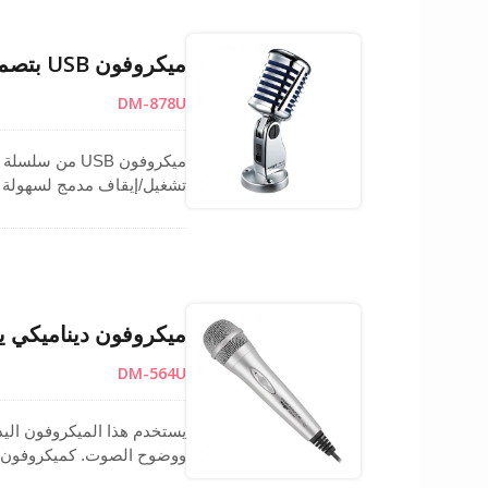
ميكروفون USB بتصميم أنيق للبث والتسجيل
DM-878U
تشغيل/إيقاف مدمج لسهولة ال
مثالي للعمل في الاستوديو،
للمبدعين العصريين.
ميكروفون ديناميكي ي
DM-564U
ووضوح الصوت. كميكروفون دي
الأمام بدقة. مصمم بواجهة تو