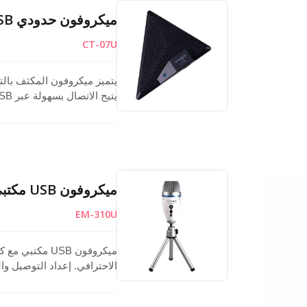
ميكروفون حدودي USB متين لمكالمات مؤتمرات واضحة
CT-07U
LED للتشغيل. يضمن الإس
مناسب لمختلف التطبيقات مث
ورفض الضوضاء.
ميكروفون USB مكتبي أحادي الاتجاه للبث المباشر والبودكاست
EM-310U
ميكروفون USB 
الاحترافي. إعداد التوصيل وا
المحمولة أو الدفاتر بدون بر
تعمل أزرار التحكم في الصو