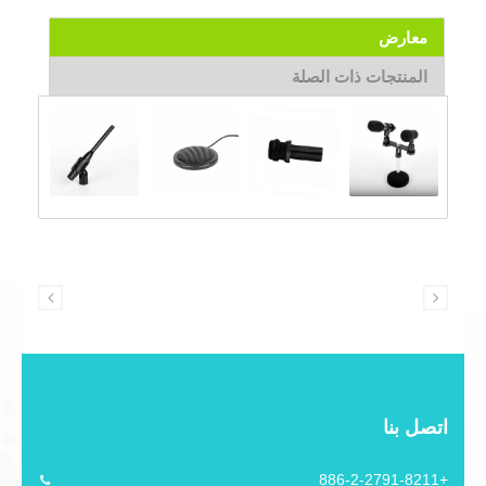
معارض
المنتجات ذات الصلة
اتصل بنا
+886-2-2791-8211