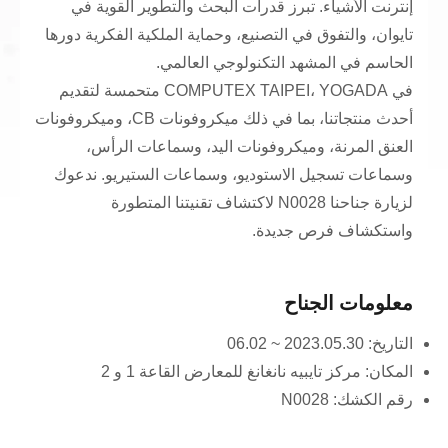
إنترنت الأشياء. تبرز قدرات البحث والتطوير القوية في
تايوان، والتفوق في التصنيع، وحماية الملكية الفكرية دورها
الحاسم في المشهد التكنولوجي العالمي.
في COMPUTEX TAIPEI، YOGADA متحمسة لتقديم
أحدث منتجاتنا، بما في ذلك ميكروفونات CB، وميكروفونات
العنق المرنة، وميكروفونات اليد، وسماعات الرأس،
وسماعات تسجيل الاستوديو، وسماعات الستيريو. ندعوك
لزيارة جناحنا N0028 لاكتشاف تقنيتنا المتطورة
واستكشاف فرص جديدة.
معلومات الجناح
التاريخ: 2023.05.30 ~ 06.02
المكان: مركز تايبيه نانغانغ للمعارض القاعة 1 و 2
رقم الكشك: N0028