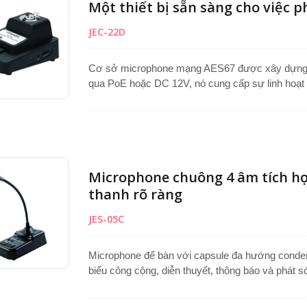
Một thiết bị sẵn sàng cho việc 
JEC-22D
Cơ sở microphone mạng AES67 được xây dựng đ
qua PoE hoặc DC 12V, nó cung cấp sự linh hoạt tố
của nó đảm bảo khả năng tương thích hoàn hảo v
Hoàn hảo cho các cuộc họp và phát sóng, nó có
tiếng ồn thích ứng (ANS) được tích hợp sẵn để m
Microphone chuông 4 âm tích hợ
thanh rõ ràng
JES-05C
Microphone để bàn với capsule đa hướng conden
biểu công cộng, diễn thuyết, thông báo và phát
trong khi nguồn DC 9V hỗ trợ chế độ PTT và LO
trạng thái hoạt động, và bảng điều khiển phía s