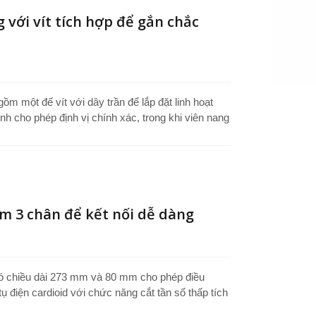
với vít tích hợp để gắn chắc
 một đế vít với dây trần để lắp đặt linh hoạt
nh cho phép định vị chính xác, trong khi viên nang
rõ ràng, tập trung và giảm thiểu tiếng ồn nền.
y, nó phù hợp với các hệ thống hội nghị, bục phát
 hệ thống công cộng, mang đến âm thanh chuyên
ường PA.
m 3 chân để kết nối dễ dàng
có chiều dài 273 mm và 80 mm cho phép điều
tụ điện cardioid với chức năng cắt tần số thấp tích
 mong muốn, đảm bảo thu âm rõ ràng và tập trung.