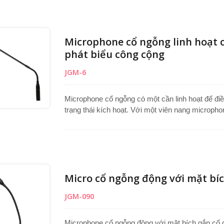
kết nối dễ dàng. Được thiết kế như một micro bà
cho bục phát biểu, bàn làm việc và bàn hội nghị.
Microphone cổ ngỗng linh hoạt 
phát biểu công cộng
JGM-6
Microphone cổ ngỗng có một cần linh hoạt để điề
trạng thái kích hoạt. Với một viên nang microph
tập trung từ người sử dụng. Lý tưởng cho việc s
phòng hội nghị, hệ thống PA và các môi trường c
Loan với quy trình kiểm soát chất lượng nghiê
thanh rõ ràng, chuyên nghiệp. Một lựa chọn micr
phát biểu khác nhau.
Micro cổ ngỗng động với mặt bíc
JGM-090
Microphone cổ ngỗng động với mặt bích gắn cố đ