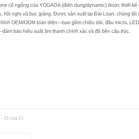
one cổ ngỗng của YOGADA (điện dung/dynamic) được thiết kế 
, hội nghị và bục giảng. Được sản xuất tại Đài Loan, chúng tôi
 chỉnh OEM/ODM toàn diện—bao gồm chiều dài, đầu micro, LED
đảm bảo hiệu suất âm thanh chính xác và độ bền cấu trúc.
phone Biên giới
Micro điều chỉnh hình cổ 
 - 21 của 21