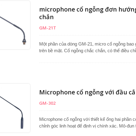
lập PA.
microphone cổ ngỗng đơn hướng 
chắn
GM-21T
Một phần của dòng GM-21, micro cổ ngỗng bao gồm
trên bề mặt. Cổ ngỗng chắc chắn, có thể điều chỉ
cardioid đơn hướng ngưng tụ của nó thu âm thanh 
Sản xuất tại Đài Loan với chất lượng đáng tin cậ
biểu, bảng lectern và các ứng dụng microphone
nghiệp cho các cuộc họp, thuyết trình và môi tr
Microphone cổ ngỗng với đầu cắ
GM-302
Microphone cổ ngỗng với thiết kế ống hai phần 
chỉnh góc linh hoạt để định vị chính xác. Mô-đun 
hợp giúp giảm thiểu hiệu quả tiếng ồn nền không