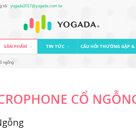
g tôi
yogada2017@yogada.com.tw
SẢN PHẨM
TIN TỨC
CÂU HỎI THƯỜNG GẶP & 
ổ ngỗng
CROPHONE CỔ NGỖN
Ngỗng