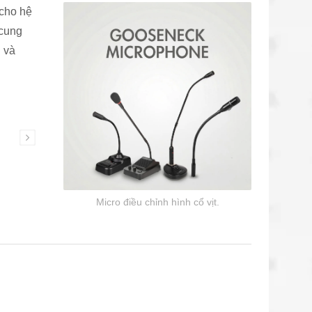
cho hệ
 cung
 và
Tai nghe giao tiếp
vịt
Micro điều chỉnh hình cổ vịt.