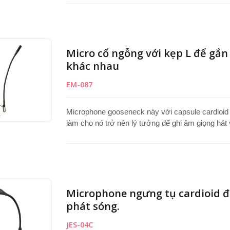
Phù hợp cho việc sử dụng trong hệ thống hội nghị
hỗ trợ các cuộc họp, thuyết trình và môi trường 
lượng cao.
Micro cổ ngỗng với kẹp L để gắn 
khác nhau
EM-087
Microphone gooseneck này với capsule cardioi
làm cho nó trở nên lý tưởng để ghi âm giọng hát
hệ thống hội nghị, microphone bục phát biểu, h
giọng nói chính xác trong khi giảm thiểu tiếng 
bao gồm một kẹp L để lắp đặt nhanh chóng và an 
ồn rung. Một giải pháp microphone gooseneck đán
nghiệp.
Microphone ngưng tụ cardioid đ
phát sóng.
JES-04C