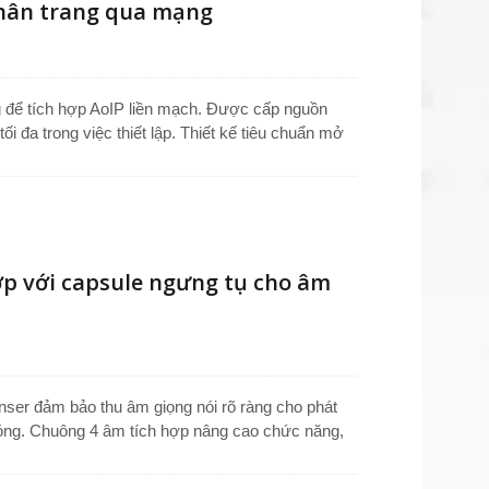
phân trang qua mạng
ể tích hợp AoIP liền mạch. Được cấp nguồn
i đa trong việc thiết lập. Thiết kế tiêu chuẩn mở
ới các giao thức Dante, Livewire và Ravenna.
 tính năng Khử tiếng vang âm học (AEC) và Giảm
ang lại âm thanh chuyên nghiệp, rõ ràng mỗi lần.
p với capsule ngưng tụ cho âm
ser đảm bảo thu âm giọng nói rõ ràng cho phát
 sóng. Chuông 4 âm tích hợp nâng cao chức năng,
CK cho hoạt động đa dạng. Đèn LED đỏ hiển thị
au cung cấp đầu ra âm thanh 6.3mm với jack DC để