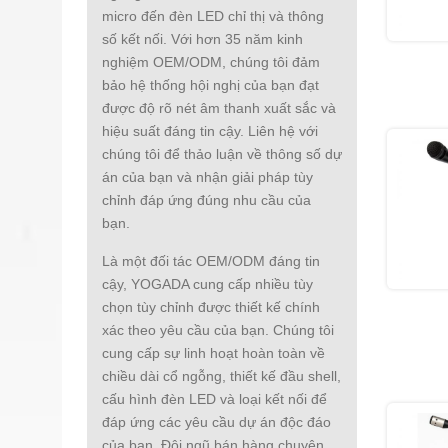
micro đến đèn LED chỉ thị và thông
số kết nối. Với hơn 35 năm kinh
nghiệm OEM/ODM, chúng tôi đảm
bảo hệ thống hội nghị của bạn đạt
được độ rõ nét âm thanh xuất sắc và
hiệu suất đáng tin cậy. Liên hệ với
chúng tôi để thảo luận về thông số dự
án của bạn và nhận giải pháp tùy
chỉnh đáp ứng đúng nhu cầu của
bạn.
Là một đối tác OEM/ODM đáng tin
cậy, YOGADA cung cấp nhiều tùy
chọn tùy chỉnh được thiết kế chính
xác theo yêu cầu của bạn. Chúng tôi
cung cấp sự linh hoạt hoàn toàn về
chiều dài cổ ngỗng, thiết kế đầu shell,
cấu hình đèn LED và loại kết nối để
đáp ứng các yêu cầu dự án độc đáo
của bạn. Đội ngũ bán hàng chuyên