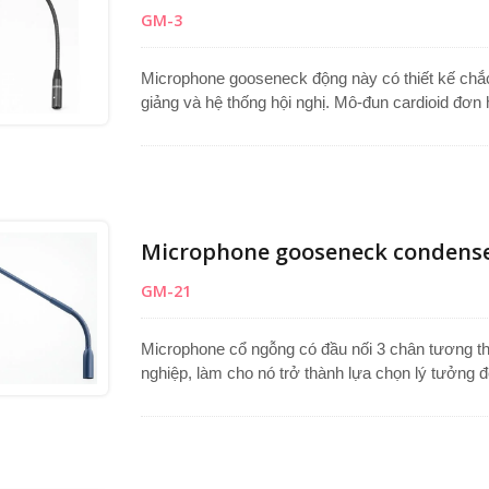
GM-3
Microphone gooseneck động này có thiết kế chắc 
giảng và hệ thống hội nghị. Mô-đun cardioid đơn
ồn nền giảm thiểu, làm cho nó trở nên hoàn hảo 
Chiều dài gooseneck tiêu chuẩn là 343mm, tổng 
chân, nó cung cấp khả năng tương thích rộng rã
Microphone gooseneck condenser 
GM-21
Microphone cổ ngỗng có đầu nối 3 chân tương th
nghiệp, làm cho nó trở thành lựa chọn lý tưởng 
microphone bục phát biểu hoặc microphone bảng
chỉnh góc dễ dàng để định vị tối ưu trong quá tr
cardioid đơn hướng có tụ điện, nó tập trung vào 
nền. Hoàn hảo như một micro hệ thống công cộng