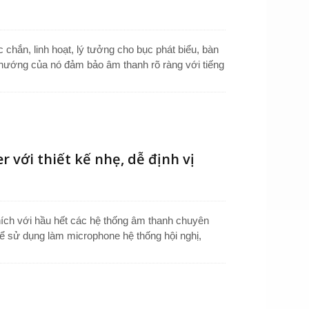
chắn, linh hoạt, lý tưởng cho bục phát biểu, bàn
 hướng của nó đảm bảo âm thanh rõ ràng với tiếng
cho việc sử dụng trong hệ thống PA và công cộng.
chiều dài 500mm. Được trang bị đầu nối XLR 3
i cho các ứng dụng chuyên nghiệp.
với thiết kế nhẹ, dễ định vị
ích với hầu hết các hệ thống âm thanh chuyên
để sử dụng làm microphone hệ thống hội nghị,
 giảng. Cổ ngỗng nhôm linh hoạt cho phép điều
ình phát biểu. Được xây dựng với một viên nang
âm thanh từ phía trước trong khi giảm tiếng ồn
 trong các giảng đường, phòng họp và các thiết