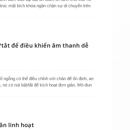
 trúc mặt bích khóa ngăn chặn sự di chuyển trên
phát biểu công cộng. Cổ ngỗng linh hoạt cho phép
 động cardioid thu âm giọng nói tập trung với tiếng
 30 cm để kết nối dễ dàng, hỗ trợ các thiết lập
/tắt để điều khiển âm thanh dễ
 ngỗng có thể điều chỉnh với chân đế ổn định, an
, nó có nút bật/tắt để kích hoạt đơn giản. Mô-đun
ó một bài phát biểu công cộng rõ ràng. Vỏ hợp kim
hoàn hảo cho microphone hệ thống công cộng tại
 Lý tưởng cho nhu cầu sử dụng micro cổ ngỗng,
ần linh hoạt