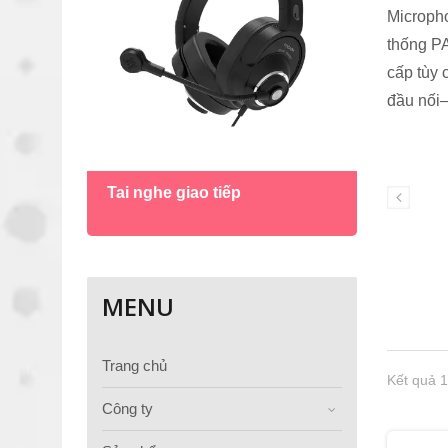
Microph
thống PA
cấp tùy
đầu nối—
Micro
Tai nghe giao tiếp
vịt
MENU
Trang chủ
Kết quả 1
Công ty