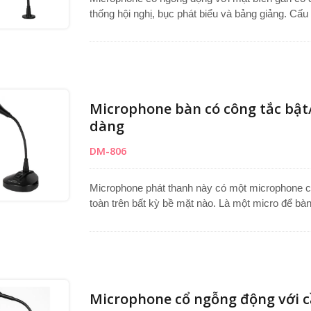
thống hội nghị, bục phát biểu và bảng giảng. Cấu
bề mặt phẳng, lý tưởng cho các ứng dụng PA và 
định vị microphone chính xác, trong khi viên nang
ồn nền giảm thiểu. Được cung cấp với dây dẫn dài
âm thanh chuyên nghiệp.
Microphone bàn có công tắc bật
dàng
DM-806
Microphone phát thanh này có một microphone cổ
toàn trên bất kỳ bề mặt nào. Là một micro để bàn
micro động một chiều cắt giảm tiếng ồn nền để c
đúc chắc chắn của nó đảm bảo sử dụng lâu dài, 
các quầy tiếp tân, hệ thống PA hoặc thông báo.
micro phát thanh và micro hệ thống công cộng.
Microphone cổ ngỗng động với c