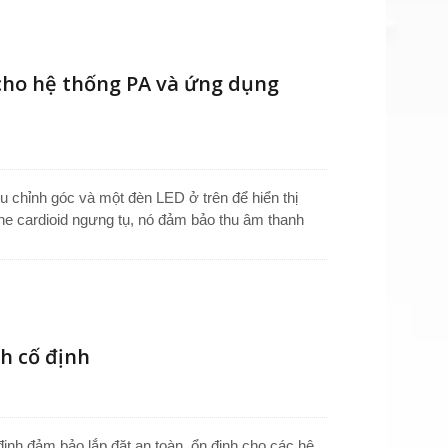
n đa hướng, nó cung cấp hiệu suất đáng tin cậy
cho hệ thống PA và ứng dụng
u chỉnh góc và một đèn LED ở trên để hiển thị
one cardioid ngưng tụ, nó đảm bảo thu âm thanh
ử dụng microphone trên bục phát biểu, bục giảng,
ông cộng hoặc giao thông. Được sản xuất tại Đài
m ngặt, microphone cổ ngỗng này hoàn hảo cho âm
ophone cardioid đáng tin cậy cho nhiều môi trường
h cố định
ịnh đảm bảo lắp đặt an toàn, ổn định cho các hệ