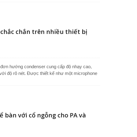
, bục phát biểu, bảng lectern hoặc hệ thống PA,
phát biểu chuyên nghiệp với hiệu suất ổn định, chất
chắc chắn trên nhiều thiết bị
d đơn hướng condenser cung cấp độ nhạy cao,
 với độ rõ nét. Được thiết kế như một microphone
oặc microphone bảng giảng, nó đảm bảo thu âm
ồn xung quanh. Microphone hệ thống công cộng này
toàn trên các bề mặt phẳng và giảm thiểu tiếng
g tin cậy cho các thiết lập âm thanh chuyên
ể bàn với cổ ngỗng cho PA và