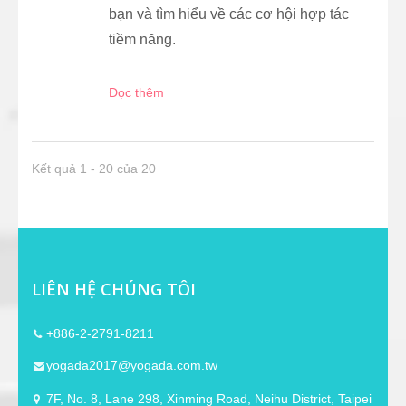
bạn và tìm hiểu về các cơ hội hợp tác
tiềm năng.
Đọc thêm
Kết quả 1 - 20 của 20
LIÊN HỆ CHÚNG TÔI
+886-2-2791-8211
yogada2017@yogada.com.tw
7F, No. 8, Lane 298, Xinming Road, Neihu District, Taipei