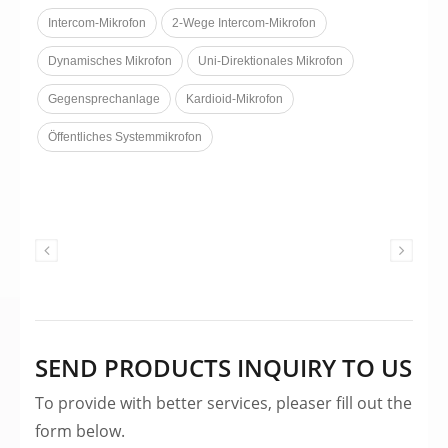
die Einrichtung einfach und stabil. Ideal
Intercom-Mikrofon
2-Wege Intercom-Mikrofon
für Ticketstände, Bankschalter,
Sicherheitsstationen und
Dynamisches Mikrofon
Uni-Direktionales Mikrofon
Empfangstheken.
Gegensprechanlage
Kardioid-Mikrofon
Öffentliches Systemmikrofon