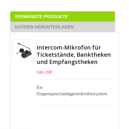
VERWANDTE PRODUKTE
DATEIEN HERUNTERLADEN
Intercom-Mikrofon für
Ticketstände, Banktheken
und Empfangstheken
GM-20P
Ein
Gegensprechanlagenmikrofonsystem
umfasst ein Kondensator-
Gänsehalsmikrofon, eine DC-betriebene
Hauptbasis und eine separate
Freisprecheinheit. Entwickelt für eine
einfache Einrichtung, verfügt das