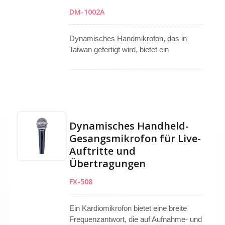
DM-1002A
Dynamisches Handmikrofon, das in
Taiwan gefertigt wird, bietet ein
konsistentes Kardioid-Aufnahmemuster
und sorgt für klaren und präzisen Klang
bei Nahaufnahmen. Hohe Verstärkung
vor Rückkopplung und starke
Abweisung von Off-Axis-Geräuschen
gewährleisten eine zuverlässige
Dynamisches Handheld-
Leistung in Live- oder Studio-
Gesangsmikrofon für Live-
Umgebungen. Geeignet für Theater,
Auftritte und
Nachtclubs, Podcasting, Schulen,
Kirchen und öffentliche Ansprachen.
Übertragungen
Jede Einheit enthält ein 5-Meter-XLR-
FX-508
Kabel und ist in einer schützenden
weißen Box mit einer Papiertasche für
einfache Lagerung und Transport
Ein Kardiomikrofon bietet eine breite
verpackt.
Frequenzantwort, die auf Aufnahme- und