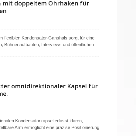
n mit doppeltem Ohrhaken für
en
flexiblen Kondensator-Ganshals sorgt für eine
n, Bühnenaufbauten, Interviews und öffentlichen
zise Positionierung, die den Benutzerpräferenzen
sst klare, natürliche Stimmen und minimiert
en bietet Stabilität und ein unauffälliges
dioanwendungen geeignet macht.
er omnidirektionaler Kapsel für
me.
ionalen Kondensatorkapsel erfasst klaren,
tellbare Arm ermöglicht eine präzise Positionierung
schwarze Finish fügt sich nahtlos in Bühnen-,