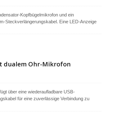
ndensator-Kopfbügelmikrofon und ein
mm-Steckverlängerungskabel. Eine LED-Anzeige
 des Mikrofons minimiert Hintergrundgeräusche
ss gewährleistet das Mikrofon eine lang
Netzteil verwendet einen Lithium-Akku, was die
nwegbatterien reduziert wird.
t dualem Ohr-Mikrofon
fügt über eine wiederaufladbare USB-
skabel für eine zuverlässige Verbindung zu
sorgt für einen stabilen und bequemen Sitz,
und natürliche Audioaufnahmen mit minimalem
etzteil enthält einen Ein/Aus-Schalter mit einer
nachhaltig und kosteneffizient, bietet es
gen.