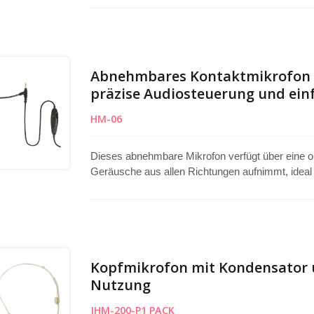
Präsentations-, Gottesdienst- oder Live-Event-Um
Kondensator-, omnidirektionales Mikrofon, das pr
öffentliche Reden und andere anspruchsvolle An
Abnehmbares Kontaktmikrofon mi
präzise Audiosteuerung und ei
HM-06
Dieses abnehmbare Mikrofon verfügt über eine o
Geräusche aus allen Richtungen aufnimmt, ideal fü
Arm ermöglicht eine einfache Winkelanpassung f
einem 3,5-mm-Monostecker passt es nahtlos zu 
schwanenhalsartiges Boom-Mikrofon mit Steuerung
Kontaktsysteme oder den allgemeinen Gebrauch
Kopfmikrofon mit Kondensator u
Nutzung
JHM-200-P1 PACK