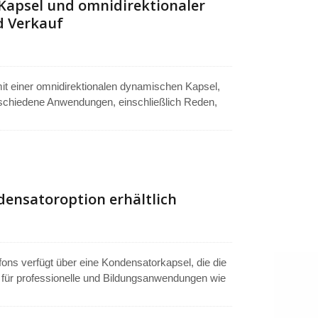
Kapsel und omnidirektionaler
d Verkauf
it einer omnidirektionalen dynamischen Kapsel,
rschiedene Anwendungen, einschließlich Reden,
itten. Kompatibel mit drahtlosen Sendern und
 einem 3,5-mm-Mono-Stecker für flexible
 eine präzise Positionierung, um eine optimale
n, was zuverlässige Qualität und konsistente
ensatoroption erhältlich
ons verfügt über eine Kondensatorkapsel, die die
h für professionelle und Bildungsanwendungen wie
führungen eignet. Das omnidirektionale
llen Richtungen, minimiert die Notwendigkeit