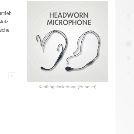
etrieb
tützt
ische
Kommunikations-Headsets
Kopfbügelmikrofone.(Headset)