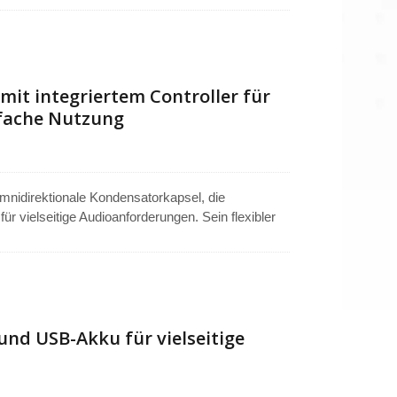
gebungen ein. Vielseitig als kopfgetragenes,
ofessionelle Audioleistung für Rundfunk,
wendungen bietet.
t integriertem Controller für
nfache Nutzung
mnidirektionale Kondensatorkapsel, die
r vielseitige Audioanforderungen. Sein flexibler
ür verschiedene Szenarien. Ausgestattet mit
den meisten Geräten. Als tragbares,
soptionen ist es perfekt für Ski-
.
nd USB-Akku für vielseitige