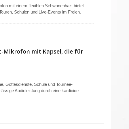
fon mit einem flexiblen Schwanenhals bietet
, Touren, Schulen und Live-Events im Freien.
iedlichen Umgebungen stand und sorgt gleichzeitig
et mit einem standardmäßigen 3,5-mm-Mono-Stecker
er Sendern. Eine Anpassung des Steckverbinders
ranforderungen zu erfüllen, was es ideal für
-Mikrofon mit Kapsel, die für
he, Gottesdienste, Schule und Tournee-
ässige Audioleistung durch eine kardioide
mit reduziertem Umgebungsgeräusch liefert.
t, während die Kompatibilität mit
ielseitigkeit erhöht. Kommt mit einem 4-Meter-
 in 90° oder 180° Anschlussoptionen für eine
gseinrichtungen.