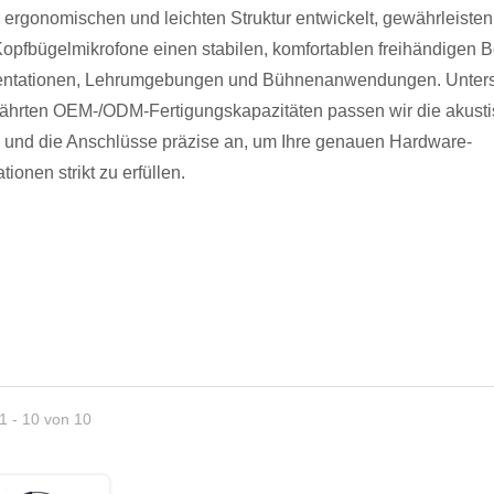
r ergonomischen und leichten Struktur entwickelt, gewährleisten
opfbügelmikrofone einen stabilen, komfortablen freihändigen B
sentationen, Lehrumgebungen und Bühnenanwendungen. Unters
ährten OEM-/ODM-Fertigungskapazitäten passen wir die akust
 und die Anschlüsse präzise an, um Ihre genauen Hardware-
z-Mikrofone
tionen strikt zu erfüllen.
Schwanenhalsmikrofone
1 - 10 von 10