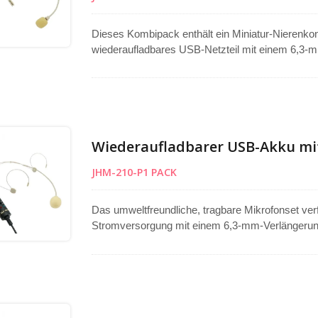
Dieses Kombipack enthält ein Miniatur-Nierenko
wiederaufladbares USB-Netzteil mit einem 6,3-
zeigt den Stromstatus an, und das Nierenmuster
und Rückkopplungen. Mit Strom vom USB-Anschlu
anhaltende Funktionalität. Das wiederaufladbare 
Umweltfreundlichkeit fördert, indem Abfall von Ei
Wiederaufladbarer USB-Akku mi
JHM-210-P1 PACK
Das umweltfreundliche, tragbare Mikrofonset ver
Stromversorgung mit einem 6,3-mm-Verlängerung
Verstärkern. Das Design mit Doppelohrenrahmen 
während die kardioide Kondensatorkapsel klare 
Hintergrundgeräusch oder Feedback erfasst. Das N
LED-Anzeige für eine bequeme Nutzung. Kompakt, 
langfristige Leistung für verschiedene Anwendun