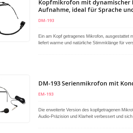
Kopfmikrofon mit dynamischer 
Aufnahme, ideal für Sprache un
DM-193
Ein am Kopf getragenes Mikrofon, ausgestattet m
liefert warme und natürliche Stimmklänge für ve
Gottesdiensten, Tourneen, Verkauf und Live-Auftr
Sprachverstärkern, mit einem 4-Meter-Kabel und
Nutzung. Der verstellbare Auslegerarm ermöglicht
Klangaufnahme zu erreichen. Hergestellt in Taiwa
professionelle Leistung gewährleistet.
DM-193 Serienmikrofon mit Kond
EM-193
Die erweiterte Version des kopfgetragenen Mikrof
Audio-Präzision und Klarheit verbessert und sic
Sprache, Gottesdienste, Tourneen und Indoor-Auf
Richtmuster erfasst den Klang gleichmäßig aus a