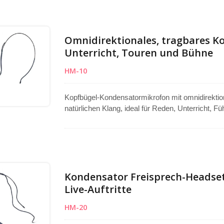
manueller Anpassungen und sorgt für einen konsi
Sendern als auch Sprachverstärkern. Hergestellt
garantiert.
Omnidirektionales, tragbares K
Unterricht, Touren und Bühne
HM-10
Kopfbügel-Kondensatormikrofon mit omnidirektio
natürlichen Klang, ideal für Reden, Unterricht, 
Frequenzgang von 50Hz–20KHz und einer Empfindl
und stabilen Klang. Betrieb mit einer DC-Spann
über 58dB bei einem niedrigen Verbrauch von 0,5
Nutzung. Das 36g leichte schwarze Design bietet
Taiwan für zuverlässige Qualität.
Kondensator Freisprech-Headset
Live-Auftritte
HM-20