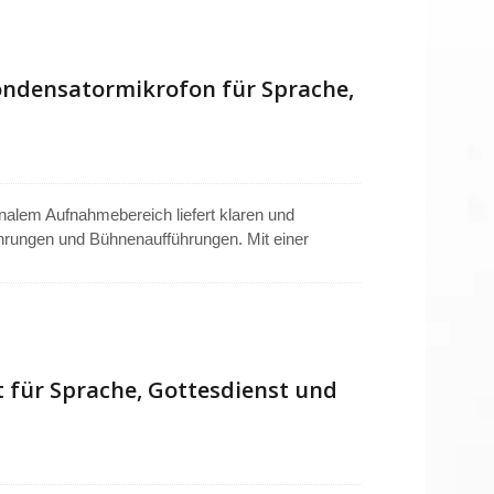
stenten Output. Kompatibel mit sowohl drahtlosen
 in Taiwan, was eine zuverlässige Leistung
ondensatormikrofon für Sprache,
nalem Aufnahmebereich liefert klaren und
Führungen und Bühnenaufführungen. Mit einer
ichkeit von -65dB±4dB sorgt es für detaillierten
ung von 1,5V–9V und einem S/N-Verhältnis von
mA, unterstützt es eine lange, zuverlässige
 einen sicheren, bequemen Sitz. Hergestellt in
 für Sprache, Gottesdienst und