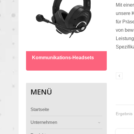
Mit eine
unsere K
für Prä
von bew
Leistung
Gren
Spezifika
Kommunikations-Headsets
MENÜ
Startseite
Ergebnis 
Unternehmen