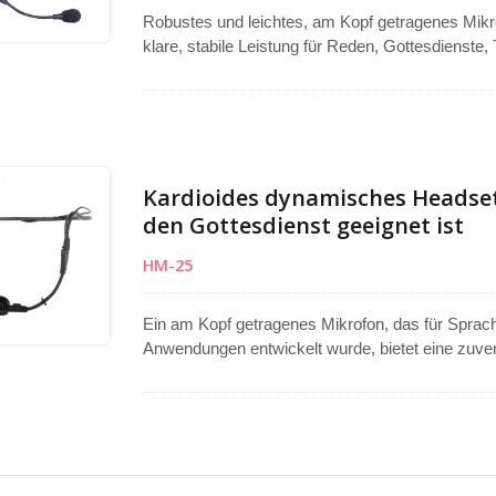
Robustes und leichtes, am Kopf getragenes Mikro
klare, stabile Leistung für Reden, Gottesdienste
Entwickelt für Zuverlässigkeit, hält es untersch
für eine konsistente Klangqualität. Ausgestatt
für eine einfache Verbindung zu Verstärkern od
ist auf Anfrage verfügbar, um spezifische Benutze
professionelle Anwendungen macht.
Kardioides dynamisches Headset
den Gottesdienst geeignet ist
HM-25
Ein am Kopf getragenes Mikrofon, das für Sprac
Anwendungen entwickelt wurde, bietet eine zuverl
dynamische Kapsel, die eine warme Klangfarbe 
Robustes Gestell sorgt für langfristige Haltbarkei
Sprachverstärkern oder drahtlosen Sendern die V
Kabel mit einem 3,5-mm-Mono-Stecker, erhältlich
flexible Einrichtung in professionellen und Bildun