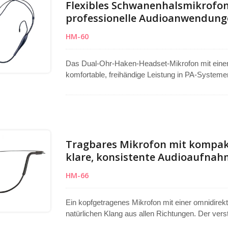
Flexibles Schwanenhalsmikrofo
professionelle Audioanwendung
HM-60
Das Dual-Ohr-Haken-Headset-Mikrofon mit einem 
komfortable, freihändige Leistung in PA-Systeme
Reden. Der verstellbare Arm ermöglicht eine prä
entspricht. Die unidirektionale Nierenkapsel erfa
Hintergrundgeräusche. Der kompakte, leichte Rahm
Erscheinungsbild, was es für professionelle Au
Tragbares Mikrofon mit kompakt
klare, konsistente Audioaufnah
HM-66
Ein kopfgetragenes Mikrofon mit einer omnidirekt
natürlichen Klang aus allen Richtungen. Der vers
für eine optimale Sprachaufnahme. Das elegante 