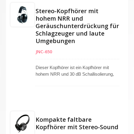
Stereo-Kopfhörer mit
hohem NRR und
Geräuschunterdrückung für
Schlagzeuger und laute
Umgebungen
JNC-650
Dieser Kopfhörer ist ein Kopfhörer mit
hohem NRR und 30 dB Schallisolierung,
ideal für Schlagzeuger und alle, die sich in
lauten Umgebungen aufhalten. Als
geräuschunterdrückender Kopfhörer
konzipiert, hilft er, Hörermüdung mit
hervorragender Geräuschunterdrückung
zu reduzieren. Mit einem elastischen
Kompakte faltbare
Kopfband und weichen Silikongel-
Kopfhörer mit Stereo-Sound
Ohrpolstern sorgt er für langfristigen
Komfort. Seine breite Frequenzantwort