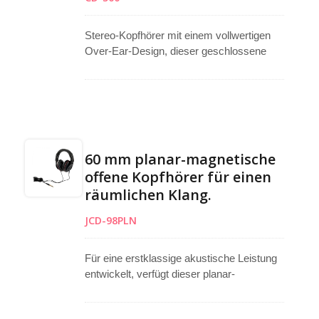
oder auf Bühnen.
Stereo-Kopfhörer mit einem vollwertigen
Over-Ear-Design, dieser geschlossene
Kopfhörer bietet hervorragende
Geräuschisolierung und ist ideal für
Studio-, Live- und Probenanwendungen.
Die erweiterte Bassfrequenzantwort sorgt
für einen reichen, präzisen Tiefenklang und
liefert Klarheit und Kraft für kritisches
60 mm planar-magnetische
Hören. Besonders geeignet als Kopfhörer
offene Kopfhörer für einen
für Schlagzeuger oder für FOH-Techniker,
räumlichen Klang.
die Präzision und Langlebigkeit benötigen.
Eine zuverlässige Lösung für
JCD-98PLN
professionelle Audioanwendungen, die eine
hochleistungsfähige Überwachung
erfordern.
Für eine erstklassige akustische Leistung
entwickelt, verfügt dieser planar-
magnetische Kopfhörer über 60-mm-
Treiber, die eine konsistente