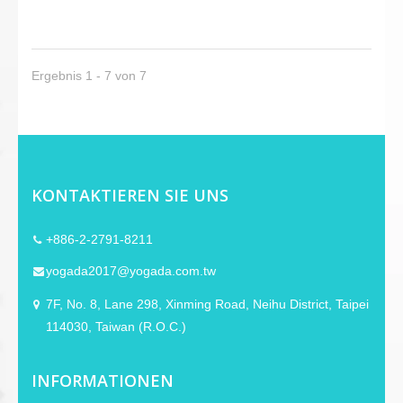
Design mit geschlossener Rückseite
bieten sie eine hervorragende Isolierung
von externem Lärm, während Aluminium-
Endkappen eine hochwertige Ästhetik
Ergebnis 1 - 7 von 7
verleihen. Für zusätzlichen Komfort
ermöglichen die faltbaren Ohrmuscheln
eine einfache Aufbewahrung in der
mitgelieferten weichen Tragetasche.
Außerdem sind sie mit zwei abnehmbaren
Kabeln ausgestattet – einem Spiralkabel
KONTAKTIEREN SIE UNS
und einem geraden Kabel – für vielseitige
Anschlussoptionen.
+886-2-2791-8211
yogada2017@yogada.com.tw
7F, No. 8, Lane 298, Xinming Road, Neihu District, Taipei
114030, Taiwan (R.O.C.)
INFORMATIONEN