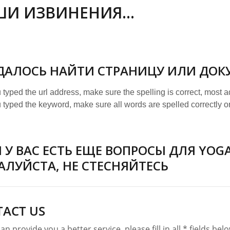
И ИЗВИНЕНИЯ...
ДАЛОСЬ НАЙТИ СТРАНИЦУ ИЛИ ДОК
u typed the url address, make sure the spelling is correct, most 
u typed the keyword, make sure all words are spelled correctly or
ичные микрофоны
Гусиные микрофоны
 У ВАС ЕСТЬ ЕЩЕ ВОПРОСЫ ДЛЯ YOGAD
ЛУЙСТА, НЕ СТЕСНЯЙТЕСЬ