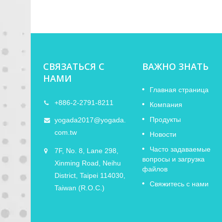
СВЯЗАТЬСЯ С
ВАЖНО ЗНАТЬ
НАМИ
TAIPEI
Уведомление о праздниках
Главная страница
11
+886-2-2791-8211
Лунного Нового года 2026
Компания
FEB
Продукты
 ISE
yogada2017@yogada.
YOGADA примет участие в выставке
2026
окий
com.tw
NAMM Show 2026 в США. Добро
Новости
пожаловать к нам на стенд и
Часто задаваемые
7F, No. 8, Lane 298,
ознакомьтесь с нашими продуктами...
вопросы и загрузка
Xinming Road, Neihu
файлов
District, Taipei 114030,
Прочитайте больше
Свяжитесь с нами
Taiwan (R.O.C.)