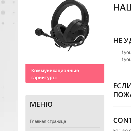
НАШ
НЕ У
If yo
If yo
Гран
Коммуникационные
гарнитуры
ЕСЛИ
ПОЖА
МЕНЮ
Главная страница