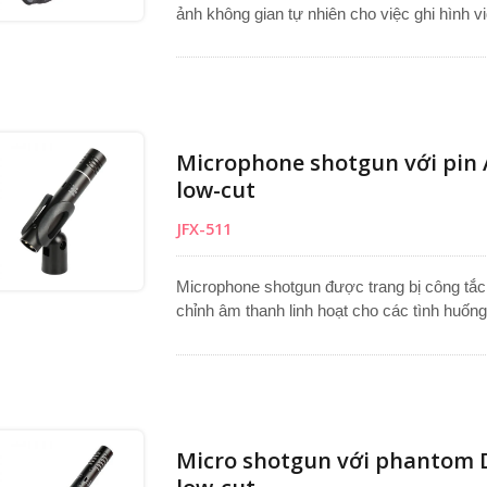
ảnh không gian tự nhiên cho việc ghi hình
nguồn cắm từ máy ảnh DSLR hoặc máy qua
bảo độ ổn định và tính di động. Cáp cắm cố
ghi âm hoặc máy ảnh. Kẹp mic và bộ chuyển 
hoạt. Cấu trúc nhỏ gọn mang lại hiệu suất b
video di động.
Microphone shotgun với pin 
low-cut
JFX-511
Microphone shotgun được trang bị công tắc
chỉnh âm thanh linh hoạt cho các tình huố
cấu trúc chắc chắn với lớp hoàn thiện cao 
âm thanh bằng cách tập trung vào nguồn âm
muốn. JFX-511 sử dụng pin AAA cho việc sử
nguồn phantom 48V cho các thiết lập studio 
cậy cho sản xuất video và các ứng dụng ghi
Micro shotgun với phantom 