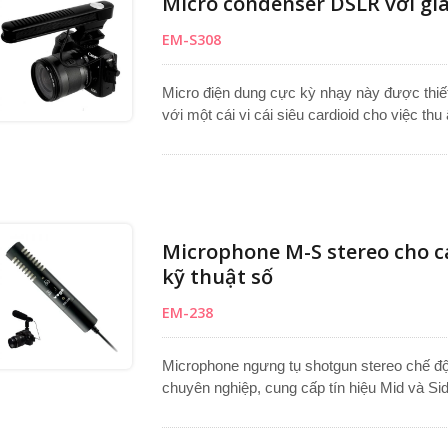
Micro condenser DSLR với giá
EM-S308
Micro điện dung cực kỳ nhạy này được thi
với một cái vi cái siêu cardioid cho việc th
"nguồn cấp" và bao gồm một dây cáp với cắ
"giày nóng" giảm thiểu rung lắc trong quá tr
Microphone M-S stereo cho 
kỹ thuật số
EM-238
Microphone ngưng tụ shotgun stereo chế độ
chuyên nghiệp, cung cấp tín hiệu Mid và Sid
đảm bảo tái tạo hình ảnh stereo hoàn hảo v
dàng tại bàn làm việc hoặc mixer. Lý tưở