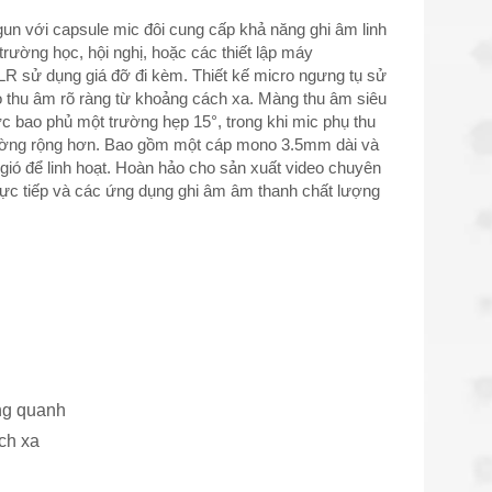
un với capsule mic đôi cung cấp khả năng ghi âm linh
 trường học, hội nghị, hoặc các thiết lập máy
 sử dụng giá đỡ đi kèm. Thiết kế micro ngưng tụ sử
 thu âm rõ ràng từ khoảng cách xa. Màng thu âm siêu
ớc bao phủ một trường hẹp 15°, trong khi mic phụ thu
ường rộng hơn. Bao gồm một cáp mono 3.5mm dài và
gió để linh hoạt. Hoàn hảo cho sản xuất video chuyên
trực tiếp và các ứng dụng ghi âm âm thanh chất lượng
Tai nghe giao tiếp
vịt
ung quanh
ch xa