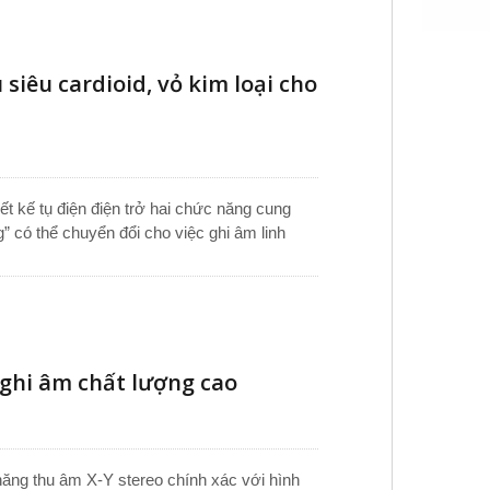
g và studio. Với các mẫu shotgun, đơn
ày đảm bảo thu âm chính xác cho các ứng
iêu cardioid, vỏ kim loại cho
ết kế tụ điện điện trở hai chức năng cung
” có thể chuyển đổi cho việc ghi âm linh
ng khi viên nang cardioid thu âm thanh rõ
 sân khấu, phát sóng ngoài trời và làm phim.
y trong nhiều điều kiện khác nhau. Gói sản
à cáp XLR-to-XLR dài 6M, phù hợp cho mic
ghi âm chất lượng cao
ăng thu âm X-Y stereo chính xác với hình