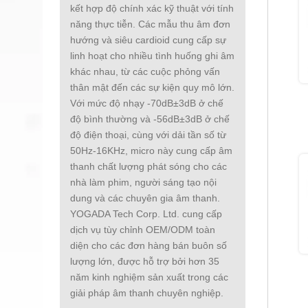
kết hợp độ chính xác kỹ thuật với tính
năng thực tiễn. Các mẫu thu âm đơn
hướng và siêu cardioid cung cấp sự
linh hoạt cho nhiều tình huống ghi âm
khác nhau, từ các cuộc phỏng vấn
thân mật đến các sự kiện quy mô lớn.
Với mức độ nhạy -70dB±3dB ở chế
độ bình thường và -56dB±3dB ở chế
độ điện thoại, cùng với dải tần số từ
50Hz-16KHz, micro này cung cấp âm
thanh chất lượng phát sóng cho các
nhà làm phim, người sáng tạo nội
dung và các chuyên gia âm thanh.
YOGADA Tech Corp. Ltd. cung cấp
dịch vụ tùy chỉnh OEM/ODM toàn
diện cho các đơn hàng bán buôn số
lượng lớn, được hỗ trợ bởi hơn 35
năm kinh nghiệm sản xuất trong các
giải pháp âm thanh chuyên nghiệp.