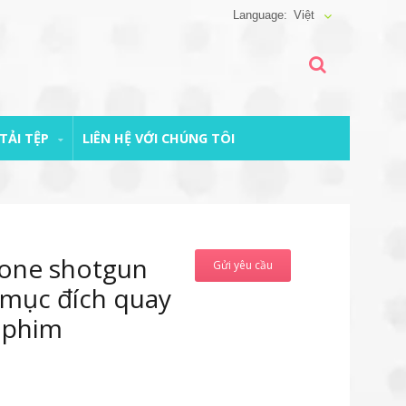
Việt
TẢI TỆP
LIÊN HỆ VỚI CHÚNG TÔI
one shotgun
Gửi yêu cầu
 mục đích quay
 phim