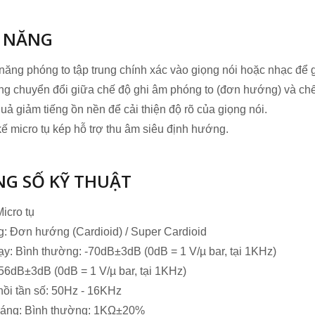
 NĂNG
ăng phóng to tập trung chính xác vào giọng nói hoặc nhạc để g
g chuyển đổi giữa chế độ ghi âm phóng to (đơn hướng) và chế
uả giảm tiếng ồn nền để cải thiện độ rõ của giọng nói.
kế micro tụ kép hỗ trợ thu âm siêu định hướng.
G SỐ KỸ THUẬT
Micro tụ
: Đơn hướng (Cardioid) / Super Cardioid
y: Bình thường: -70dB±3dB (0dB = 1 V/µ bar, tại 1KHz)
-56dB±3dB (0dB = 1 V/µ bar, tại 1KHz)
ồi tần số: 50Hz - 16KHz
háng: Bình thường: 1KΩ±20%