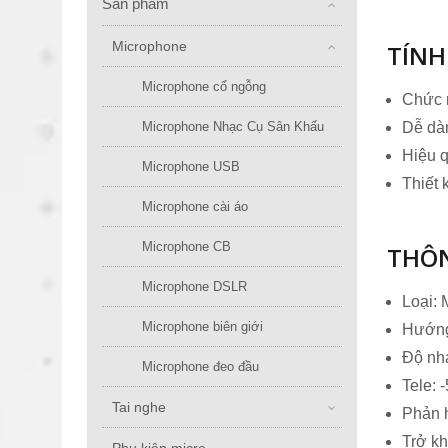
Sản phẩm
Microphone
TÍNH
Microphone cổ ngỗng
Chức n
Microphone Nhạc Cụ Sân Khấu
Dễ dàn
Hiệu q
Microphone USB
Thiết 
Microphone cài áo
Microphone CB
THÔN
Microphone DSLR
Loại: 
Microphone biên giới
Hướng
Độ nhạ
Microphone đeo đầu
Tele: 
Tai nghe
Phản h
Trở k