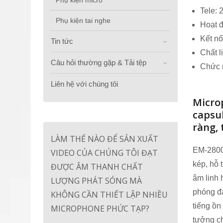
Phụ kiện micro
Tele:
Phụ kiện tai nghe
Hoạt đ
Kết n
Tin tức
Chất l
Câu hỏi thường gặp & Tải tệp
Chức n
Liên hệ với chúng tôi
Micro
capsu
ràng, 
LÀM THẾ NÀO ĐỂ SẢN XUẤT
EM-2800 
VIDEO CỦA CHÚNG TÔI ĐẠT
kép, hỗ 
ĐƯỢC ÂM THANH CHẤT
âm linh 
LƯỢNG PHÁT SÓNG MÀ
phóng đạ
KHÔNG CẦN THIẾT LẬP NHIỀU
tiếng ồn
MICROPHONE PHỨC TẠP?
tưởng c