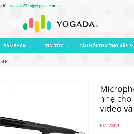
g tôi
yogada2017@yogada.com.tw
SẢN PHẨM
TIN TỨC
CÂU HỎI THƯỜNG GẶP & 
DSLR
Microph
nhẹ cho
video và
EM-2800