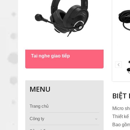
Micro
Tai nghe giao tiếp
vịt
MENU
BIỆT
Trang chủ
Micro sh
Thiết kế
Công ty
Bao gồm 