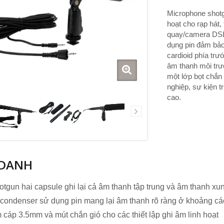
Microphone shotg
hoạt cho rạp hát,
quay/camera DSLR
dụng pin đảm bảo
cardioid phía trư
âm thanh môi tr
một lớp bọt chắn 
phone Biên giới
nghiệp, sự kiện 
Micro điều chỉnh hình cổ 
cao.
 DANH
otgun hai capsule ghi lại cả âm thanh tập trung và âm thanh x
 condenser sử dụng pin mang lại âm thanh rõ ràng ở khoảng cá
cáp 3.5mm và mút chắn gió cho các thiết lập ghi âm linh hoạt