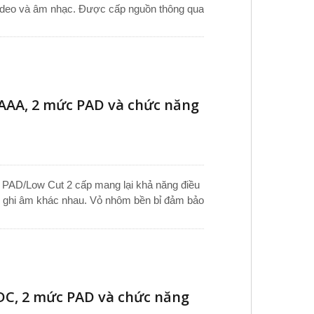
 video và âm nhạc. Được cấp nguồn thông qua
y video, vỏ nhôm nhẹ được gia công đảm
 định 3.5 mm hỗ trợ kết nối nhanh với máy
đổi gắn giày đi kèm cho phép lắp đặt linh
ền bỉ cho phỏng vấn, tạo nội dung và ghi
AAA, 2 mức PAD và chức năng
 PAD/Low Cut 2 cấp mang lại khả năng điều
ng ghi âm khác nhau. Vỏ nhôm bền bỉ đảm bảo
cấp. Mô-đun cardioid nâng cao độ rõ nét của
 trong khi giảm thiểu tiếng ồn không mong
 dụng di động, trong khi JFX-512 hỗ trợ
và phát sóng, cung cấp hiệu suất đáng tin
 âm ngoài trời.
DC, 2 mức PAD và chức năng