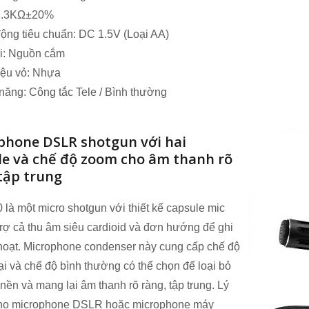
 2.3KΩ±20%
ộng tiêu chuẩn: DC 1.5V (Loại AA)
ối: Nguồn cắm
iệu vỏ: Nhựa
ăng: Công tắc Tele / Bình thường
phone DSLR shotgun với hai
le và chế độ zoom cho âm thanh rõ
tập trung
là một micro shotgun với thiết kế capsule mic
trợ cả thu âm siêu cardioid và đơn hướng để ghi
hoạt. Microphone condenser này cung cấp chế độ
i và chế độ bình thường có thể chọn để loại bỏ
 nền và mang lại âm thanh rõ ràng, tập trung. Lý
ho microphone DSLR hoặc microphone máy