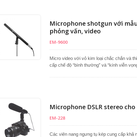
quay, hoặc sử dụng trong trường, phát són
hướng và cardioid, microphone ngưng tụ n
dụng đòi hỏi.
Microphone shotgun với mẫu s
phỏng vấn, video
EM-9600
Micro video với vỏ kim loại chắc chắn và thi
cấp chế độ “bình thường” và “kính viễn vọng
hoạt. Thiết kế nhẹ đảm bảo tính di động, tro
ràng, tập trung cho phỏng vấn, sử dụng trên
Mạch ổn định mang lại hiệu suất đáng tin cậ
phẩm bao gồm kính chắn gió, giá đỡ mic v
DSLR và các thiết lập ghi video.
Microphone DSLR stereo cho 
EM-228
Các viên nang ngưng tụ kép cung cấp khả n