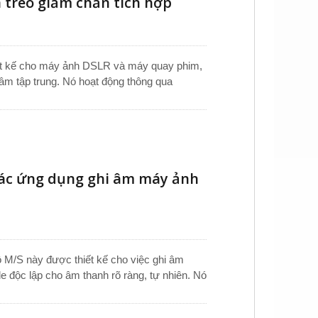
 treo giảm chấn tích hợp
ết kế cho máy ảnh DSLR và máy quay phim,
u âm tập trung. Nó hoạt động thông qua
m 3.5mm. Bộ giá đỡ sốc treo tích hợp với
ình ghi âm.
các ứng dụng ghi âm máy ảnh
 M/S này được thiết kế cho việc ghi âm
e độc lập cho âm thanh rõ ràng, tự nhiên. Nó
à cho phép điều chỉnh cân bằng Mid-Side dễ
ng cho microphone DSLR, microphone máy