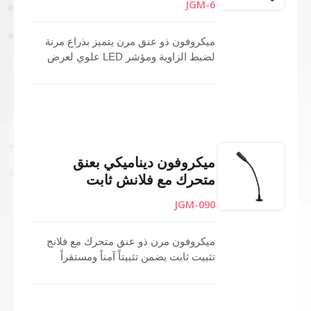
JGM-6
ميكروفون ذو عنق مرن يتميز بذراع مرنة
لضبط الزاوية ومؤشر LED علوي لعرض
التفعيل. مع كبسولة ميكروفون مكثف
كارديويد، يضمن التقاط الصوت بشكل مركز
من المستخدم. مثالي للاستخدام على
المنصة، وميكروفونات المنبر، وغرف
المؤتمرات، وأنظمة الصوت العامة،
والإعدادات العامة أو النقل. مصنوع في
ميكروفون ديناميكي بعنق
تايوان مع رقابة صارمة على الجودة، هذا
متحرك مع فلانش ثابت
الميكروفون ذو العنق المرن مثالي لصوت
واضح واحترافي. خيار موثوق لميكروفون
JGM-090
كارديويد لمختلف بيئات التحدث.
ميكروفون مرن ذو عنق متحرك مع فلانج
تثبيت ثابت يضمن تثبيتاً آمناً ومستقراً
لأنظمة المؤتمرات، المنصات، والمكاتب.
هيكل الفلانج القابل للقفل يمنع الحركة
على الأسطح المسطحة، مما يجعله مثالياً