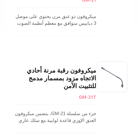
ميكروفون ذو عنق مرن يحتوي على موصل
3 دبابيس متوافق مع معظم أنظمة الصوت
الاحترافية، مما يجعله مثالياً للاستخدام
كميكروفون لنظام المؤتمرات أو ميكروفون
المنصة أو ميكروفون المحاضرات. يتيح
العنق المرن المصنوع من الألمنيوم ضبط
الزاوية بسهولة لتحقيق الوضع الأمثل أثناء
الحديث. مصنوع مع كبسولة كارديويد أحادية
ميكروفون رقبة مرنة أحادي
الاتجاه مزودة بمكثف، يركز على الصوت
الاتجاه مزود بمسمار مدمج
من الأمام مع تقليل الضوضاء الخلفية.
للتثبيت الآمن
مثالي كميكروفون نظام عام في قاعات
المحاضرات وغرف الاجتماعات وإعدادات
GM-21T
الصوت.
جزء من سلسلة GM-21، يتضمن ميكروفون
العنق الإوزي قاعدة لولبية مع سلك عاري
لتركيب مرن على السطح. يتيح العنق
المرن القوي القابل للتعديل وضعًا دقيقًا،