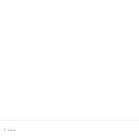
ميكروفونات ا
ميكروفونات الرقبة
نتيجة 1 - 14 من 14