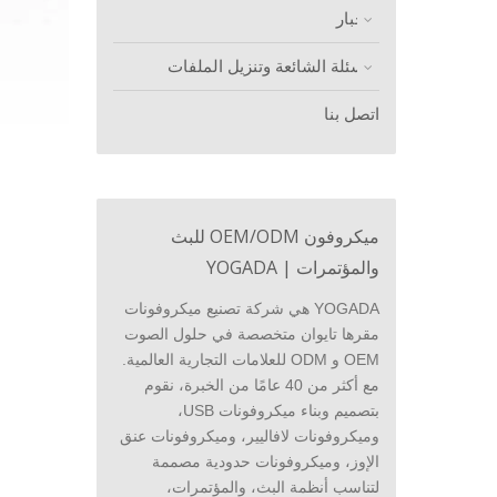
الأخبار
الأسئلة الشائعة وتنزيل الملفات
اتصل بنا
ميكروفون OEM/ODM للبث
والمؤتمرات | YOGADA
YOGADA هي شركة تصنيع ميكروفونات
مقرها تايوان متخصصة في حلول الصوت
OEM و ODM للعلامات التجارية العالمية.
مع أكثر من 40 عامًا من الخبرة، نقوم
بتصميم وبناء ميكروفونات USB،
وميكروفونات لافاليير، وميكروفونات عنق
الإوز، وميكروفونات حدودية مصممة
لتناسب أنظمة البث، والمؤتمرات،