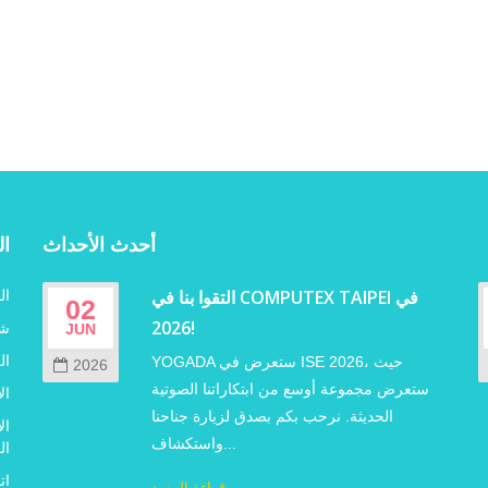
أحدث الأحداث
ال
التقوا بنا في COMPUTEX TAIPEI في
ال
02
2026!
شر
JUN
ف
ال
YOGADA ستعرض في ISE 2026، حيث
2026
ستعرض مجموعة أوسع من ابتكاراتنا الصوتية
ال
الحديثة. نرحب بكم بصدق لزيارة جناحنا
ال
واستكشاف...
ال
ات
قراءة المزيد