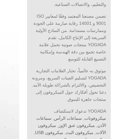
والتعليم، والاتصالات الصناعية.
تضمن مصنعنا المعتمد وفقًا لمعايير ISO
9001 و 14001 رقابة صارمة على الجودة
وممارسات مستدامة. من النماذج الأولية
السريعة إلى الإنتاج الكامل، تقدم
YOGADA منتجات صوتية تحمل علامة
خاصة تجمع بين دقة الهندسة وإمكانية
التصنيع القابلة للتوسع.
موثوق به عالمياً، تختار العلامات التجارية
YOGADA لتسليم العينات السريع، ومرونة
التخصيص، والالتزام بالشراكة طويلة الأمد.
دعنا نحول أفكارك حول الميكروفون إلى
منتجات جاهزة للسوق.
YOGADA تدعوك لاستكشاف
ميكروفونات
,
سماعات الرأس
,
سماعات
الأذن
,
ميكروفون عنق الإوز
,
ميكروفون
الآلات
,
ميكروفون البث
,
ميكروفون USB
,