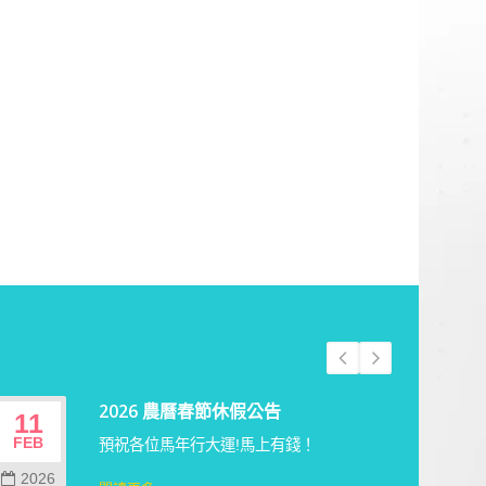
2026 農曆春節休假公告
11
02
FEB
JUN
預祝各位馬年行大運!馬上有錢！
2026
202