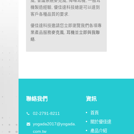
風, 會議系統麥克風, 降噪耳機, 一般耳
機製造經驗, 優佳達科技總是可以達到
客戶各種品質的要求.
優佳達科技邀請您立即瀏覽我們各項專
業產品服務
麥克風
,
耳機
並
立即與我聯
絡
.
聯絡我們
資訊
2026 農曆春節休假公告
首頁
02-2791-8211
11
！
關於優佳達
FEB
預祝各位馬年行大運!馬上有錢！
yogada2017@yogada.
產品介紹
多可能
com.tw
2026