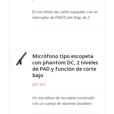
El micrófono de cañón equipado con un
interruptor de PAD/Corte Bajo de 2
niveles ofrece un ajuste de audio flexible
para diversas situaciones de grabación.
La carcasa de aluminio duradera
garantiza una estructura robusta con un
acabado de primera calidad. La cápsula
cardioide mejora la claridad del sonido al
Micrófono tipo escopeta
centrarse en la fuente mientras
con phantom DC, 2 niveles
minimiza el ruido no deseado. El JFX-
de PAD y función de corte
511 funciona con una batería AAA para
uso portátil, mientras que el JFX-512
bajo
admite alimentación phantom de 48V
JFX-512
para configuraciones de estudio y
transmisión, ofreciendo un rendimiento
confiable para la producción de video y
Un micrófono de escopeta construido
aplicaciones de grabación en campo.
con un cuerpo de aluminio duradero
ofrece un rendimiento confiable para