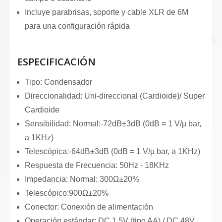
Incluye parabrisas, soporte y cable XLR de 6M
para una configuración rápida
ESPECIFICACIÓN
Tipo: Condensador
Direccionalidad: Uni-direccional (Cardioide)/ Super
Cardioide
Sensibilidad: Normal:-72dB±3dB (0dB = 1 V/µ bar,
a 1KHz)
Telescópica:-64dB±3dB (0dB = 1 V/µ bar, a 1KHz)
Respuesta de Frecuencia: 50Hz - 18KHz
Impedancia: Normal: 300Ω±20%
Telescópico:900Ω±20%
Conector: Conexión de alimentación
Operación estándar: DC 1.5V (tipo AA) / DC 48V