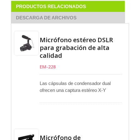
PRODUCTOS RELACIONADOS
DESCARGA DE ARCHIVOS
Micrófono estéreo DSLR
para grabación de alta
calidad
EM-228
Las cápsulas de condensador dual
ofrecen una captura estéreo X-Y
precisa con una imagen espacial natural
para la grabación de video y música.
Alimentadas a través de energía por
conexión de cámaras DSLR o
videocámaras, la carcasa de aluminio
mecanizado ligero garantiza estabilidad
Micrófono de
y portabilidad. El cable con conector fijo