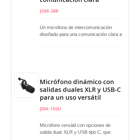
JGM-268
Un micrófono de intercomunicación
diseñado para una comunicación clara a
través de vidrio protector es ideal para
taquillas, mostradores de bancos,
mesas de recepción y entradas de
discotecas. El micrófono con cuello de
ganso ajustable y anillo de luz LED
asegura visibilidad, mientras que un
Micrófono dinámico con
conveniente control de volumen en la
salidas duales XLR y USB-C
base proporciona una fácil operación. El
para un uso versátil
altavoz externo de alta potencia ofrece
un sonido confiable, alimentado por DC
JDM-102U
9V. La instalación es simple con un
cable de 3 metros, ofreciendo
flexibilidad en la configuración. Hecho
Micrófono versátil con opciones de
en Taiwán.
salida dual: XLR y USB tipo C, que
admite grabación en estudio,