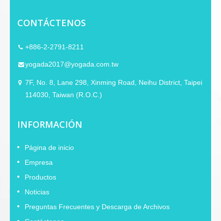
controladores de imán de neodimio de
40 mm o 50 mm.
CONTÁCTENOS
+886-2-2791-8211
yogada2017@yogada.com.tw
7F, No. 8, Lane 298, Xinming Road, Neihu District, Taipei
114030, Taiwan (R.O.C.)
INFORMACIÓN
Página de inicio
Empresa
Productos
Noticias
Preguntas Frecuentes y Descarga de Archivos