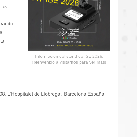
 los
trando
s
ta
Información del stand de ISE 2026,
Auriculares de comunicación
¡bienvenido a visitarnos para ver más!
908, L’Hospitalet de Llobregat, Barcelona España