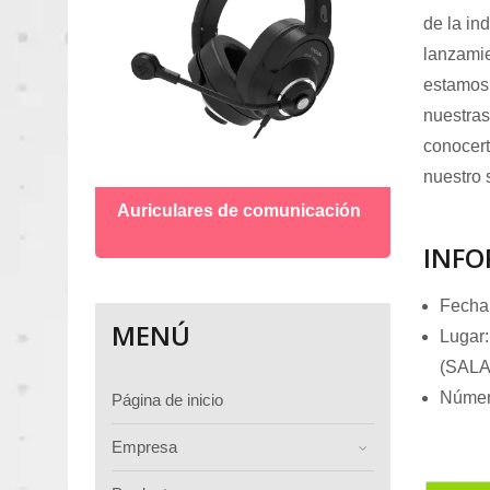
de la in
lanzamie
estamos 
nuestras
conocert
Micró
nuestro 
Auriculares de comunicación
INFO
Fecha:
MENÚ
Lugar:
(SALA 
Númer
Página de inicio
Empresa