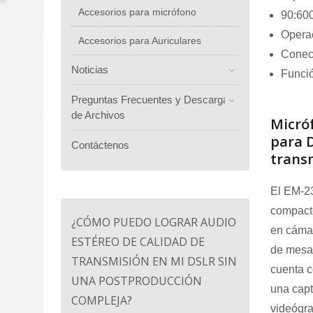
Accesorios para micrófono
90:6
Operac
Accesorios para Auriculares
Conect
Noticias
Funció
Preguntas Frecuentes y Descarga
de Archivos
Micró
para 
Contáctenos
trans
El EM-2
compacto
¿CÓMO PUEDO LOGRAR AUDIO
en cáma
ESTÉREO DE CALIDAD DE
de mesa.
TRANSMISIÓN EN MI DSLR SIN
cuenta c
UNA POSTPRODUCCIÓN
una capt
COMPLEJA?
videógra