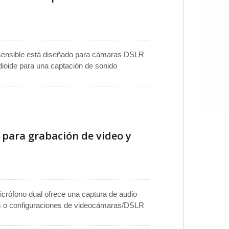
sensible está diseñado para cámaras DSLR
ioide para una captación de sonido
n por conexión" e incluye un cable con un
ión integrado con montura de zapata
ón.
 para grabación de video y
crófono dual ofrece una captura de audio
ias o configuraciones de videocámaras/DSLR
l condensador alimentado por batería asegura
psula frontal supercardioide cubre un campo