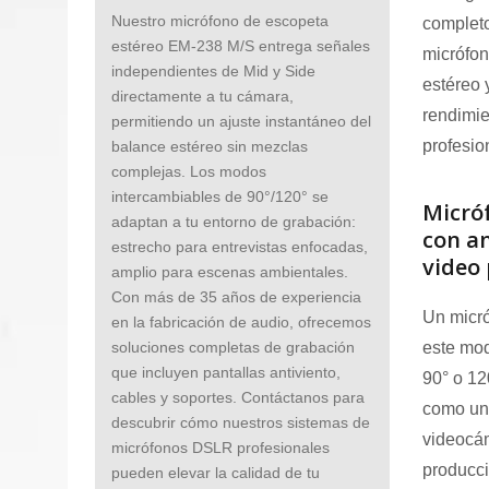
Nuestro micrófono de escopeta
completo
estéreo EM-238 M/S entrega señales
micrófon
independientes de Mid y Side
estéreo 
directamente a tu cámara,
rendimie
permitiendo un ajuste instantáneo del
profesio
balance estéreo sin mezclas
complejas. Los modos
intercambiables de 90°/120° se
Micró
adaptan a tu entorno de grabación:
con an
estrecho para entrevistas enfocadas,
video 
amplio para escenas ambientales.
Con más de 35 años de experiencia
Un micró
en la fabricación de audio, ofrecemos
este mod
soluciones completas de grabación
que incluyen pantallas antiviento,
90° o 12
cables y soportes. Contáctanos para
como un
descubrir cómo nuestros sistemas de
videocám
micrófonos DSLR profesionales
producc
pueden elevar la calidad de tu