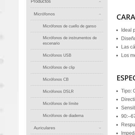
Productos
Micrófonos
CARA
Micrófonos de cuello de ganso
Ideal 
Micrófonos de instrumentos de
Diseño
escenario
Las cá
Los mo
Micrófonos USB
Micrófonos de clip
ESPE
Micrófonos CB
Tipo:
Micrófonos DSLR
Direct
Micrófonos de límite
Sensi
Micrófonos de diadema
90:--
Respu
Auriculares
Imped