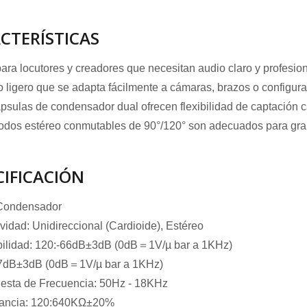
CTERÍSTICAS
para locutores y creadores que necesitan audio claro y profesio
 ligero que se adapta fácilmente a cámaras, brazos o configura
psulas de condensador dual ofrecen flexibilidad de captación ca
dos estéreo conmutables de 90°/120° son adecuados para graba
CIFICACIÓN
 Condensador
ividad: Unidireccional (Cardioide), Estéreo
bilidad: 120:-66dB±3dB (0dB＝1V/µ bar a 1KHz)
67dB±3dB (0dB＝1V/µ bar a 1KHz)
esta de Frecuencia: 50Hz - 18KHz
ancia: 120:640KΩ±20%