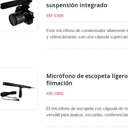
suspensión integrado
EM-S308
Este micrófono de condensador altamente 
y videocámaras, con una cápsula supercard
enfocada. Funciona a través de "alimentació
conector de 3.5 mm. El soporte de suspens
minimiza las vibraciones durante la grabaci
Micrófono de escopeta ligero
filmación
EM-2800
El micrófono de escopeta con cápsula de mi
versátil para teatros, escuelas, conferenc
utilizando el soporte incluido. El diseño de
una captura clara desde la distancia. La cá