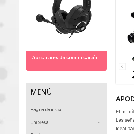
Micró
Auriculares de comunicación
MENÚ
APO
Página de inicio
El micró
Las seña
Empresa
Ideal pa