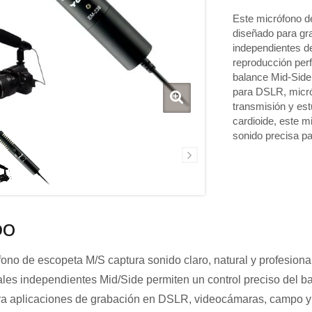
Este micrófono 
diseñado para gr
independientes de
reproducción perf
balance Mid-Side 
para DSLR, micró
transmisión y est
fonos de límite
cardioide, este 
Micrófonos de cuello de
sonido precisa pa
ganso
DO
fono de escopeta M/S captura sonido claro, natural y profesiona
les independientes Mid/Side permiten un control preciso del b
ra aplicaciones de grabación en DSLR, videocámaras, campo y