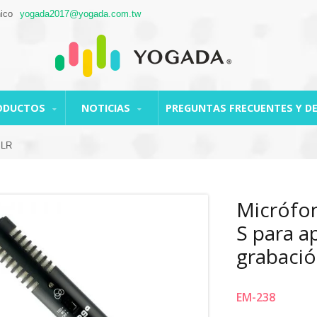
nico
yogada2017@yogada.com.tw
ODUCTOS
NOTICIAS
PREGUNTAS FRECUENTES Y D
SLR
Micrófo
S para a
grabació
EM-238