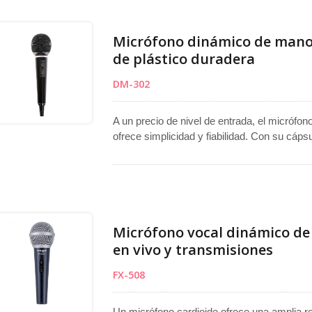
micrófono vocal, micrófono de escenario o 
sobresale en aplicaciones de micrófono de 
Micrófono dinámico de mano 
de plástico duradera
DM-302
A un precio de nivel de entrada, el micrófo
ofrece simplicidad y fiabilidad. Con su cáps
discursos y voces, con un mínimo ruido de
metros con un conector mono de 6.3 mm.
Micrófono vocal dinámico de
en vivo y transmisiones
FX-508
Un micrófono cardioide ofrece una amplia r