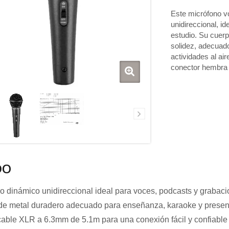
Este micrófono v
unidireccional, i
estudio. Su cuer
solidez, adecuad
actividades al ai
conector hembra
fonos de límite
Micrófonos de cuello de
ganso
DO
o dinámico unidireccional ideal para voces, podcasts y grabac
e metal duradero adecuado para enseñanza, karaoke y presen
cable XLR a 6.3mm de 5.1m para una conexión fácil y confiable