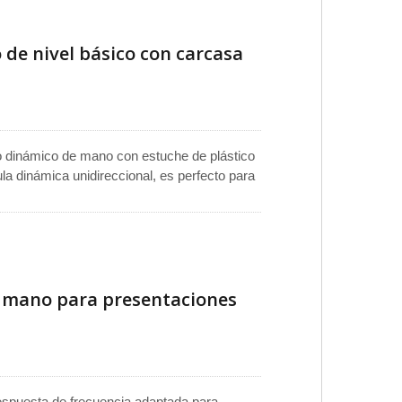
micrófono para actuaciones en vivo, también
estudio y micrófono de transmisión.
de nivel básico con carcasa
no dinámico de mano con estuche de plástico
ula dinámica unidireccional, es perfecto para
 manejo. Además, viene con un cable de 4
 mano para presentaciones
espuesta de frecuencia adaptada para