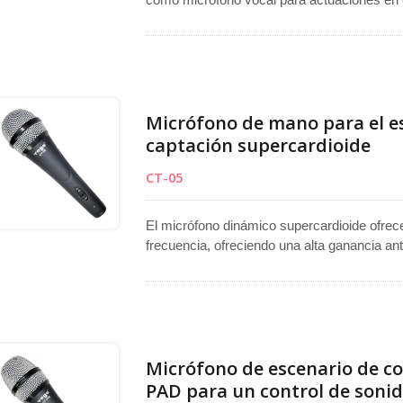
aplicaciones de transmisión. Con un patrón 
rechazo fuera del eje, minimizando la retro
Con un cuerpo completamente metálico, una
de manejo, este micrófono para actuaciones 
Micrófono de mano para el e
captación supercardioide
CT-05
El micrófono dinámico supercardioide ofrec
frecuencia, ofreciendo una alta ganancia ant
rechazo de ruido fuera del eje. Funciona c
voces principales, voces de respaldo y di
micrófono vocal para aplicaciones en escena
en vivo. El diseño versátil del micrófono su
audio profesional con claridad, precisión y 
Micrófono de escenario de co
PAD para un control de sonid