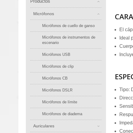
Productos
Micrófonos
CARA
Micrófonos de cuello de ganso
El cáp
Micrófonos de instrumentos de
Ideal 
escenario
Cuerpo
Incluy
Micrófonos USB
Micrófonos de clip
ESPE
Micrófonos CB
Tipo: 
Micrófonos DSLR
Direcc
Micrófonos de límite
Sensib
Micrófonos de diadema
Respu
Imped
Auriculares
Conec