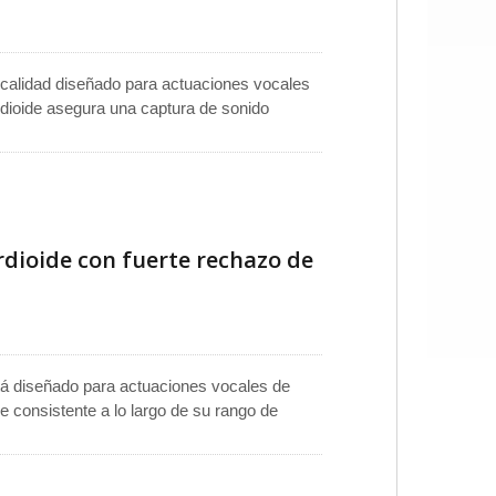
calidad diseñado para actuaciones vocales
rdioide asegura una captura de sonido
nimizando el ruido ambiental en entornos en
 mejora la claridad y precisión para
plicaciones en el escenario. Diseño moderno
e proporciona un agarre cómodo,
legante para un uso profesional a largo
dioide con fuerte rechazo de
tá diseñado para actuaciones vocales de
 consistente a lo largo de su rango de
de la retroalimentación y una excelente
hace ideal como micrófono de mano para
scursos. Adecuado para su uso como