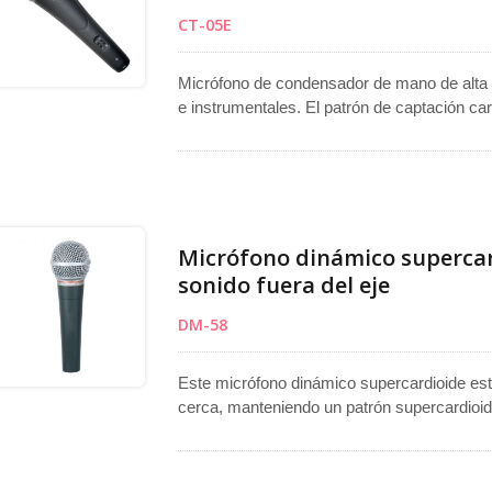
CT-05E
Micrófono de condensador de mano de alta 
e instrumentales. El patrón de captación ca
enfocada con excelente rechazo trasero, mi
vivo o de estudio. La cápsula unidireccional
grabaciones profesionales, transmisión o a
y elegante con un acabado de pintura suav
combinando durabilidad con una apariencia e
plazo.
Micrófono dinámico supercar
sonido fuera del eje
DM-58
Este micrófono dinámico supercardioide es
cerca, manteniendo un patrón supercardioide
frecuencia. Ofrece una alta ganancia antes 
rechazo de sonido fuera del eje, lo que lo 
voces principales, voces de respaldo y di