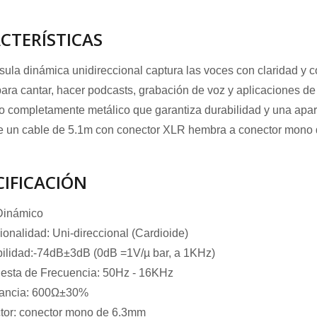
CTERÍSTICAS
sula dinámica unidireccional captura las voces con claridad y
para cantar, hacer podcasts, grabación de voz y aplicaciones de
 completamente metálico que garantiza durabilidad y una apar
e un cable de 5.1m con conector XLR hembra a conector mono d
CIFICACIÓN
Dinámico
ionalidad: Uni-direccional (Cardioide)
ilidad:-74dB±3dB (0dB =1V/µ bar, a 1KHz)
esta de Frecuencia: 50Hz - 16KHz
ancia: 600Ω±30%
tor: conector mono de 6.3mm