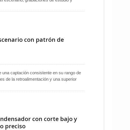
polar hipercardioide, ofrece una excelente
alimentación y capturando sonido enfocado.
 respuesta de frecuencia suave y bajo ruido
en vivo ofrece un audio claro y articulado.
scenario con patrón de
e una captación consistente en su rango de
es de la retroalimentación y una superior
omo un micrófono de mano confiable para
scursos. Funciona eficazmente como un
rio, estudio, radiodifusión y presentaciones
percardioide cumple con los requisitos de
durabilidad para entornos exigentes.
ndensador con corte bajo y
o preciso