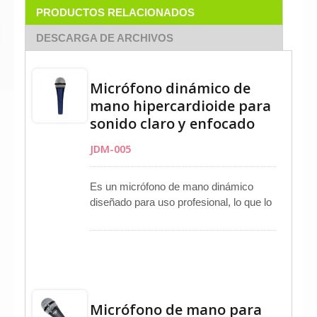
PRODUCTOS RELACIONADOS
DESCARGA DE ARCHIVOS
Micrófono dinámico de
mano hipercardioide para
sonido claro y enfocado
JDM-005
Es un micrófono de mano dinámico
diseñado para uso profesional, lo que lo
hace ideal como micrófono vocal para
actuaciones en el escenario,
grabaciones de estudio y aplicaciones
de transmisión. Con un patrón polar
hipercardioide, ofrece una excelente
rechazo fuera del eje, minimizando la
Micrófono de mano para
retroalimentación y capturando sonido