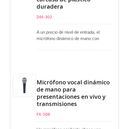
duradera
DM-302
A un precio de nivel de entrada, el
micrófono dinámico de mano con
estuche de plástico ofrece simplicidad y
fiabilidad. Con su cápsula dinámica
unidireccional, es perfecto para
discursos y voces, con un mínimo ruido
de manejo. Además, viene con un cable
de 4 metros con un conector mono de
Micrófono vocal dinámico
6.3 mm.
de mano para
presentaciones en vivo y
transmisiones
FX-508