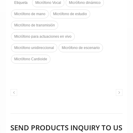
la longevidad, mientras que un
Etiqueta
Micrófono Vocal
Micrófono dinámico
interruptor de encendido/apagado
integrado ofrece una operación
Micrófono de mano
Micrófono de estudio
conveniente.
Micrófono de transmisión
Micrófono para actuaciones en vivo
Micrófono unidireccional
Micrófono de escenario
Micrófono Cardioide