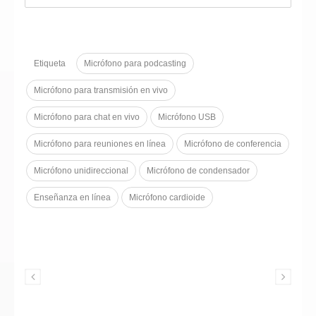
elegante carcasa de metal negro, el
micrófono garantiza tanto durabilidad
como un aspecto profesional. Equipado
con controles de volumen
Etiqueta
Micrófono para podcasting
independientes para el micrófono y los
auriculares, selección estéreo/mono y
Micrófono para transmisión en vivo
ajuste de GAIN, ofrece una gestión de
Micrófono para chat en vivo
Micrófono USB
audio versátil.
Micrófono para reuniones en línea
Micrófono de conferencia
Micrófono unidireccional
Micrófono de condensador
Enseñanza en línea
Micrófono cardioide