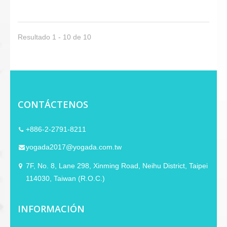
oreja garantiza comodidad durante
sesiones prolongadas. Equipado con un
cuello de ganso flexible y un micrófono
de condensador sensible para una
Resultado 1 - 10 de 10
captura de voz precisa y una
transmisión clara. La conexión plug-and-
play a través de USB permite una
configuración instantánea con PCs o
laptops, sin necesidad de instalación de
controladores adicionales para un uso
CONTÁCTENOS
profesional o educativo sin problemas.
+886-2-2791-8211
yogada2017@yogada.com.tw
7F, No. 8, Lane 298, Xinming Road, Neihu District, Taipei
114030, Taiwan (R.O.C.)
INFORMACIÓN