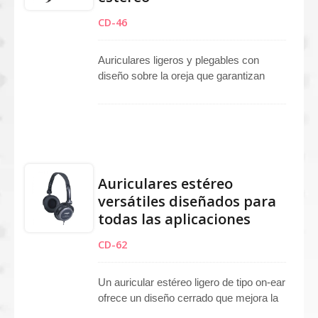
CD-46
Auriculares ligeros y plegables con
diseño sobre la oreja que garantizan
portabilidad y comodidad para viajar o
escuchar diariamente. La estructura
estéreo de respaldo cerrado ofrece un
sonido enfocado y detallado en un
amplio rango de frecuencia de 10Hz a
20KHz. Los dos conectores de audio
Auriculares estéreo
permiten compartir música fácilmente
versátiles diseñados para
utilizando un cable adicional, mejorando
todas las aplicaciones
la versatilidad. Disponibles en múltiples
opciones de color, los auriculares
CD-62
plegables son ideales para disfrutar de
la música, uso en entretenimiento y
proyectos promocionales, combinando
Un auricular estéreo ligero de tipo on-ear
un diseño elegante con un rendimiento
ofrece un diseño cerrado que mejora la
confiable.
respuesta de graves y proporciona un