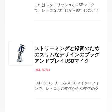
これはスタイリッシュなUSBマイク
で、レトロな70年代から80年代のデザ
インを特徴とし、エレガントな外観の
ためのスリムな銀色の金属ボディを持
っています。コンデンサー式の放送用
マイクロフォンとして、高感度で詳細
な音をキャッチします。録音用マイク
やライブストリーミング用マイクとし
ストリーミングと録音のため
て理想的で、会議、コンテンツ制作、
のスリムなデザインのプラグ
個人使用に適しています。ドライバー
アンドプレイUSBマイク
不要でUSB経由で簡単に接続でき、
WindowsおよびiOSシステムの両方で
DM-878U
即座にプラグアンドプレイ操作が可能
です。
EM-868UシリーズのUSBマイクロフォ
ンで、レトロな70年代から80年代のク
ロームハウジングと、簡単に操作でき
るオン/オフスイッチを備えています。
ドライバ不要のセットアップで、PC、
ノートブック、ほとんどのシステムと