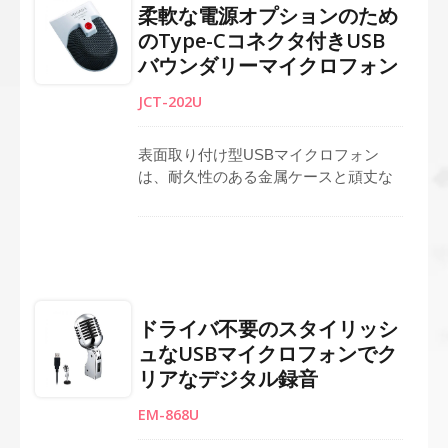
柔軟な電源オプションのため
滑り止めベース、USB Type-Cのプラグ
のType-Cコネクタ付きUSB
アンドプレイセットアップが完備され
バウンダリーマイクロフォン
ており、このポータブルオーディオソ
リューションはドライバーを必要とせ
JCT-202U
ず、ただ接続してどこでも会議を始め
ることができます。
表面取り付け型USBマイクロフォン
は、耐久性のある金属ケースと頑丈な
グリルスクリーンで構成されており、
頻繁な使用に対する信頼性を提供しま
す。特定のピックアップ角度に取り付
けられた単一指向性コンデンサーエレ
メントは、小グループの会議からの音
声を集中してキャプチャし、カバレッ
ドライバ不要のスタイリッシ
ジを向上させます。安定したパフォー
ュなUSBマイクロフォンでク
マンスは、ライブストリーミング、ビ
リアなデジタル録音
デオ会議、Skype通話をサポートし、
コンパクトなセットアップでプロフェ
EM-868U
ッショナルな音質を提供します。プラ
グアンドプレイ