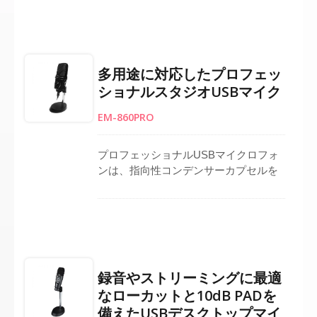
イクゲインとヘッドフォン音量コント
ロールにより、正確な調整が可能で、
ヘッドフォン出力を介したリアルタイ
ムモニタリングが正確なフィードバッ
多用途に対応したプロフェッ
クを提供します。内蔵のローカットフ
ショナルスタジオUSBマイク
ィルターと10 dB PADは、さまざまな
環境での柔軟性を高めます。LEDイン
EM-860PRO
ジケーター付きのプラグアンドプレイ
設計は操作を簡素化し、フルメタルハ
ウジングと頑丈なベーススタンドは
プロフェッショナルUSBマイクロフォ
ンは、指向性コンデンサーカプセルを
搭載し、正確で詳細な音を提供しま
す。これにより、ライブストリーミン
グ、ポッドキャスティング、スタジオ
録音、オンライン会議に最適な選択肢
となります。スリムな黒い金属製ハウ
ジングで構築されており、耐久性とプ
録音やストリーミングに最適
ロフェッショナルな外観を兼ね備えて
なローカットと10dB PADを
います。独立したマイクとヘッドフォ
備えたUSBデスクトップマイ
ンの音量コントロール、ステレオ/モノ