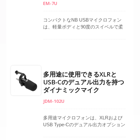
EM-7U
ィオイドハンドヘルドマイクのソリュ
ーションです。
コンパクトなNB USBマイクロフォン
は、軽量ボディと90度のスイベルで柔
軟な配置を実現し、優れたポータビリ
ティを提供します。コンデンサーカー
ディオイドカプセルを搭載し、集中し
た音声のピックアップとクリアな音質
を保証します。内蔵ヘッドフォン出力
により直接モニタリングが可能で、
多用途に使用できるXLRと
USBプラグアンドプレイ接続により追
USB-Cのデュアル出力を持つ
加機器なしでPCと即座に使用できま
ダイナミックマイク
す。会議、カンファレンス、ライブス
トリーミング、またはプロフェッショ
JDM-102U
ナルおよび家庭環境での個人音声録音
に最適です。
多用途マイクロフォンは、XLRおよび
USB Type-Cのデュアル出力オプション
を備えており、スタジオ録音、ライブ
ストリーミング、放送アプリケーショ