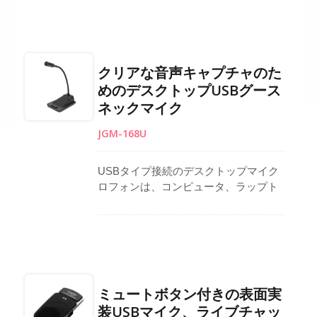
ンをサポートします。タッチ可能なミ
ュートボタンにはLEDインジケーター
が付いており、瞬時のコントロールと
明確な電源状態の認識が可能です。プ
クリアな音声キャプチャのた
ラグアンドプレイ操作により、ドライ
めのデスクトップUSBグース
バーのインストールなしでノートパソ
ネックマイク
コンやコンピュータに迅速にセットア
ップできます。デュアルヘッドフォン
JGM-168U
ジャックは、リアルタイムのモニタリ
ングと音楽再生を簡単に提供し、プロ
フェッショナル
USBタイプ接続のデスクトップマイク
ロフォンは、コンピュータ、ラップト
ップ、ノートブック用のプラグアンド
プレイUSBマイクロフォンで、ドライ
バーは不要です。柔軟なグースネック
を備えており、平らな面での角度調整
が簡単に行えます。内蔵の全方向性コ
ンデンサーカプセルは、すべての方向
ミュートボタン付きの表面実
から明瞭で詳細な音をキャッチしま
装USBマイク、ライブチャッ
す。Skype、ストリーミング、録音、