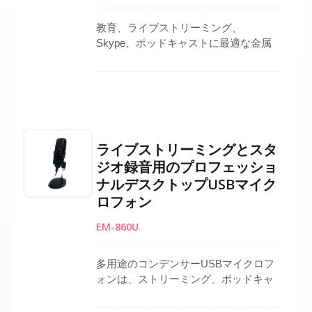
はアクティブ状態を示します。 三脚ス
タンドとUSBケーブルが付属してお
教育、ライブストリーミング、
り、迅速で安定した設置が可能です。
Skype、ポッドキャストに最適な金属
製デスクトップUSBマイクロフォン。
16ビット/48kHzの解像度を提供し、ド
ライバー不要のプラグアンドプレイ。
単一指向性コンデンサーカプセルによ
り、最小限のノイズでクリアな音声キ
ャプチャを実現。独立したヘッドフォ
ライブストリーミングとスタ
ン音量コントロール、リアルタイムモ
ジオ録音用のプロフェッショ
ニタリング出力ジャック、RF耐性設計
ナルデスクトップUSBマイク
を特徴としています。三脚スタンド、
収納バッグ、1.2M USBケーブルが含ま
ロフォン
れています。
EM-860U
多用途のコンデンサーUSBマイクロフ
ォンは、ストリーミング、ポッドキャ
スティング、スタジオ使用のために高
品質な音声を提供します。独立したマ