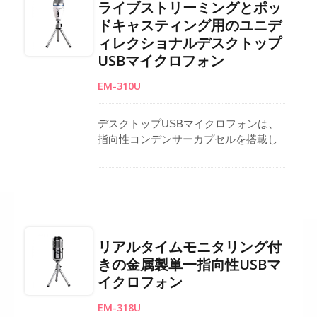
ライブストリーミングとポッ
ブストリーミングや会議通話などさま
ドキャスティング用のユニデ
ざまな用途に適しており、心臓型パタ
ィレクショナルデスクトップ
ーンによる音の収集とノイズの拒絶が
可能です。
USBマイクロフォン
EM-310U
デスクトップUSBマイクロフォンは、
指向性コンデンサーカプセルを搭載し
ており、プロフェッショナルな使用の
ためにクリアな方向性音声をキャ プラ
グアンドプレイのセットアップは、ド
ライバーなしでPC、ラップトップ、ま
たはノートブックに直接接続できるた
め、ポッドキャスティング、ライブス
リアルタイムモニタリング付
トリーミング、またはSkype通話に最
きの金属製単一指向性USBマ
適です。 音量調整ボタン、ヘッドフォ
イクロフォン
ン出力ジャック、ミュート機能が使い
やすさを向上させ、RF抵抗設計が干渉
EM-318U
を減少させます。 LEDインジケーター