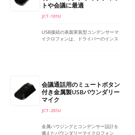
トや会議に最適
ビデオ通話に最適で、このUSBデスク
トップマイクロフォンは、自宅やオフ
JCT-101U
ィスでの信頼性の高いパフォーマンス
を保証します。
USB接続の表面実装型コンデンサーマ
イクロフォンは、ドライバーのインス
トールを必要とせず、シームレスなプ
ラグアンドプレイ操作を提供します。
全指向性カプセルを搭載し、会議、ラ
イブチャット、プロフェッショナルな
コミュニケーション環境において、明
瞭で自然な音声を拾います。MICミュ
会議通話用のミュートボタン
ートボタンにより簡単にコントロール
付き金属製USBバウンダリー
でき、内蔵LED電源インジケーターが
マイク
使いやすさを向上させます。頑丈なデ
ザインは、長期的な使用において信頼
JCT-201U
性を提供します。
金属ハウジングとコンデンサー設計を
備えたバウンダリーマイクロフォン