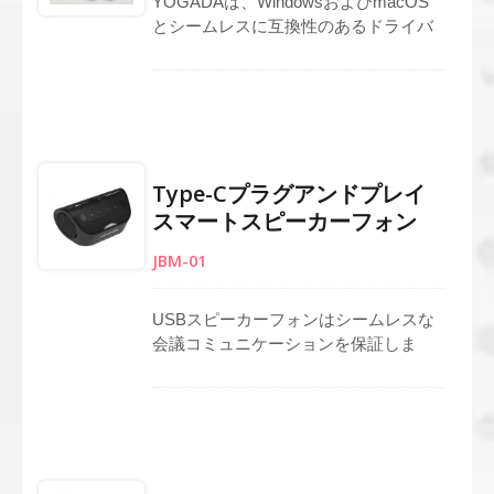
YOGADAは、WindowsおよびmacOS
とシームレスに互換性のあるドライバ
ーレスUSBマイクを製造しています。
ストリーミング、ゲーム、リモートコ
ミュニケーション向けに設計された当
社のポートフォリオは、信頼性の高い
ベースラインモデルから、リアルタイ
ムモニタリング、音量調整、ミュート
Type-Cプラグアンドプレイ
機能を備えた高度なユニットまで多岐
スマートスピーカーフォン
JBM-01
USBスピーカーフォンはシームレスな
会議コミュニケーションを保証しま
す。直感的なトップパネルには、AI、
VR、ミュートボタンがあり、スマート
で瞬時のコントロールが可能です。内
蔵の4Ω 36mmスピーカーはクリスタル
クリアな音声を提供します。ユーザー
フレンドリーなLEDインジケーター、