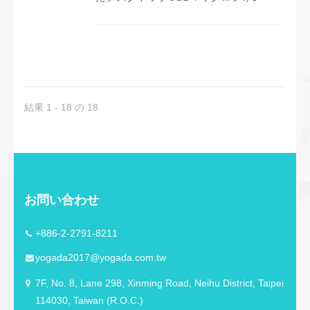
は、バックグラウンドノイズを最小限
に抑えながら、集中した音声の拾い上
げを提供します。ヘッドフォンノブ
は、スピーチと音楽の両方のリアルタ
イムモニタリングをサポートし、音量
調整付きのMICミュート機能により便
利な操作が可能です。LEDインジケー
結果 1 - 18 の 18
ターは電源状態を明確に表示します。
プラグアンドプレイ機能により、ドラ
イバーなしで即座にセットアップでき
ます。プロフェッショナルな金属ハウ
ジングは耐久性を確保し、パッケージ
にはマイクユ
お問い合わせ
+886-2-2791-8211
yogada2017@yogada.com.tw
7F, No. 8, Lane 298, Xinming Road, Neihu District, Taipei
114030, Taiwan (R.O.C.)