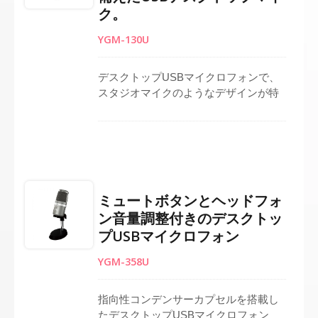
選択、GAIN調整を備えており、多様な
ク。
オーディオ管理が可能です。
YGM-130U
デスクトップUSBマイクロフォンで、
スタジオマイクのようなデザインが特
徴で、PCやノートパソコンでのライブ
ストリーミングや録音に最適です。 ド
ライバーは不要で、ただ接続するだけ
で使えます。 指向性音声キャプチャと
ノイズ除去のために、心臓型パターン
のコンデンサーエレメントを利用して
ミュートボタンとヘッドフォ
います。 内蔵のローカットフィルター
ン音量調整付きのデスクトッ
と10dB PAD機能を備えており、多用途
プUSBマイクロフォン
に対応しています。 パッケージには、
マイクハウジング、サポートチュー
YGM-358U
ブ、セットアップ用のベースが含まれ
ており、プラスチックスタンドに切り
替えるオプションがあります（価格は
指向性コンデンサーカプセルを搭載し
異なります）。
たデスクトップUSBマイクロフォン