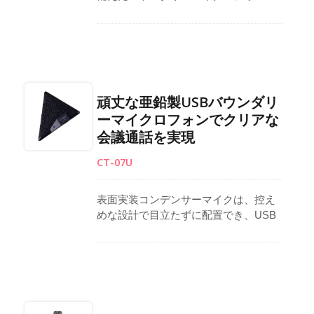
は、会議、カンファレンス、ライブチ
ャットのために安定したパフォーマン
スを提供します。全指向性カプセル
は、明瞭さを持った自然な音の拾い上
げを保証します。プラグアンドプレイ
のセットアップと電源オンのLEDイン
頑丈な亜鉛製USBバウンダリ
ジケーターはドライバーを必要とせ
ーマイクロフォンでクリアな
ず、操作をシンプルで信頼性の高いも
会議通話を実現
のにします。内蔵のマイクミュートボ
タンは、使用中の簡単なコントロール
CT-07U
を提供します。台湾製のこのバウンダ
リーマイクロフォンは、耐久性、便利
さ、そしてプロフェッ
表面実装コンデンサーマイクは、控え
めな設計で目立たずに配置でき、USB
接続でドライバーのインストールなし
にシームレスなコンピューター使用が
可能です。電源オンのLEDインジケー
ターを備えており、頑丈な亜鉛ダイキ
ャストハウジングと硬化メッシュグリ
ルで耐久性が確保されています。ライ