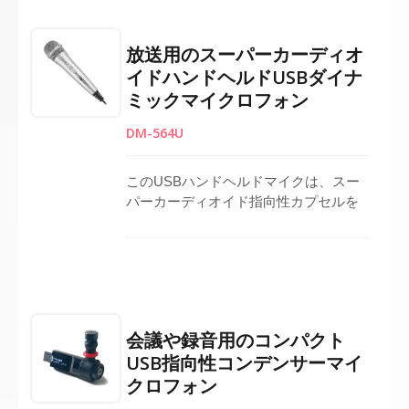
互換性があり、プラグアンドプレイの
便利さを提供します。 16ビット/48KHz
放送用のスーパーカーディオ
の解像度を持つこのダイナミック録音
イドハンドヘルドUSBダイナ
マイクは、スタジオ作業、ライブスト
ミックマイクロフォン
リーミング、個人使用に最適です。 現
代のクリエイターのためのスタイリッ
DM-564U
シュで機能的なライブストリーミング
マイクロフォン。
このUSBハンドヘルドマイクは、スー
パーカーディオイド指向性カプセルを
使用しており、ボーカル用途や音声の
明瞭さに最適です。ダイナミックマイ
クとして、周囲のノイズを効果的に低
減し、前方からの音を正確にキャッチ
します。プラグアンドプレイのドライ
バーフリーインターフェースで設計さ
会議や録音用のコンパクト
れており、PC、ラップトップ、ノート
USB指向性コンデンサーマイ
ブックに簡単に接続できます。録音、
クロフォン
放送、またはライブストリーミングに
最適で、信頼性の高いスーパーカーデ