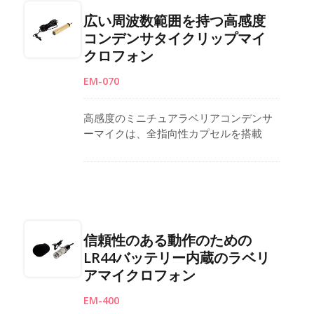
教育、ライブショー、録音のために自然
広い周波数範囲を持つ高感度
で詳細な音をキャッチします。 低消費電
コンデンサタイクリップマイ
力により長時間の使用が可能で、金メッ
クロフォン
キの6.3mmプラグが強力な信号伝送を保
証します。 4.1Mのケーブルが含まれてお
EM-070
り、プロフェッショナルなオーディオセ
ットアップでの信頼性を提供します。 台
湾製で最小発注数量は2Kです。
高感度のミニチュアラベリアコンデンサ
ーマイクは、全指向性カプセルを搭載
し、広い周波数応答で明瞭で詳細な音声
キャプチャを提供します。コンパクトな
形状により目立たない配置が可能で、ス
テージ、教室、プレゼンテーション、イ
ンタビューに適しています。低消費電力
回路設計により、長時間安定した性能を
信頼性のある動作のための
サポートし、バッテリーパック、ウィン
LR44バッテリー内蔵のラベリ
ドスクリーン、耐久性のある金属クリッ
アマイクロフォン
プなどの付属品が、放送、教育、ライブ
録音における柔軟な用途を提供します。
EM-400