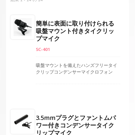
簡単に表面に取り付けられる
吸盤マウント付きタイクリッ
プマイク
SC-401
吸盤マウントを備えたハンズフリータイ
クリップコンデンサーマイクロフォン
は、滑らかな表面への簡単な配置や衣服
への直接取り付けを可能にします。単一
指向性カーディオイドカプセルは、周囲
のノイズを最小限に抑えながら、焦点を
絞った音声の拾音を保証します。LR44バ
ッテリーで動作し、便利な3.5 mmモノケ
3.5mmプラグとファントムパ
ーブルが統合されています。コンパクト
ワー付きコンデンサータイク
で軽量なデザインは、明瞭さと携帯性が
リップマイク
重要な教育、礼拝、インタビュー、ポッ