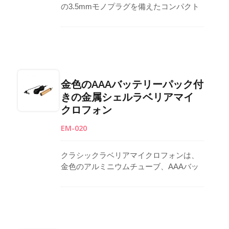
の3.5mmモノプラグを備えたコンパクト
なラベリアマイクロフォンは、信頼性の
高いパフォーマンスと明瞭な信号転送を
保証します。 高感度の全指向性コンデン
サーカプセルが自然で詳細な音をキャッ
チし、インタビュー、スピーチ、Vlog、
教育に適しています。 小型で目立たない
金色のAAAバッテリーパック付
デザインにより、付属のタイクリップを
きの金属シェルラベリアマイ
使用して簡単に取り付けることができま
クロフォン
す。 ケーブルの長さは、プロフェッショ
ナルなセットアップに合わせて1メートル
EM-020
から6メートルまでカスタマイズ可能で
す。 OEM/ODMプロジェクトのために1K
の最小発注量で台湾製です。
クラシックラベリアマイクロフォンは、
金色のアルミニウムチューブ、AAAバッ
テリーパック、フルメタルハウジング、
そして安全な取り付けのための頑丈なク
リップを特徴としています。 オムニディ
レクショナルコンデンサーカプセルは、
公共のスピーチ、インタビュー、礼拝、