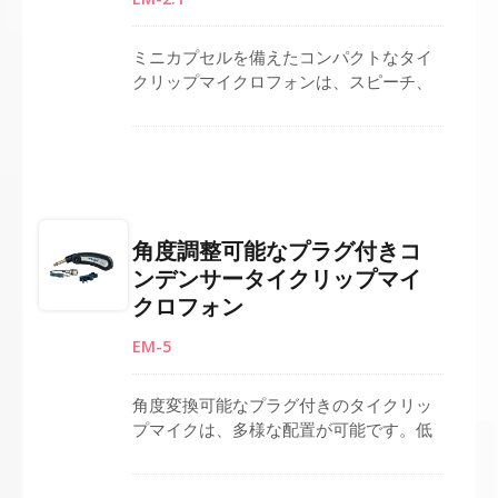
トする信頼性の高いコンデンサーロワリ
エマイクロフォンです。
ミニカプセルを備えたコンパクトなタイ
クリップマイクロフォンは、スピーチ、
インタビュー、礼拝、教育、ステージパ
フォーマンスのためのハンズフリーの便
利さを提供します。耐久性のある黒い構
造と90度の3.5mmプラグはケーブルの負
担を防ぎ、信頼性のあるパフォーマンス
を確保します。全指向性コンデンサーエ
角度調整可能なプラグ付きコ
レメントは、自然でバランスの取れた音
ンデンサータイクリップマイ
を明瞭にキャッチします。付属のクリッ
クロフォン
プは、プロフェッショナルな使用のため
に衣服にしっかりと取り付けることがで
EM-5
きます。軽量で目立たないデザインは、
ステージやプレゼンテーション
角度変換可能なプラグ付きのタイクリッ
プマイクは、多様な配置が可能です。低
ノイズのFETを搭載したオムニエレメン
トは、効果的に全方向から音を捉えま