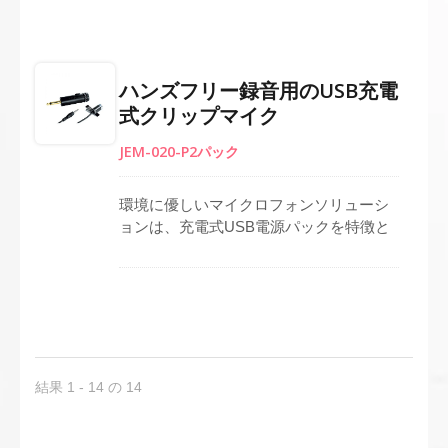
す。EM-5には、しっかりと取り付けるた
めの可動クリップ、"POP"ノイズを最小
限に抑えるためのウインドスクリーン、
信号の歪みを軽減するための低ノイズケ
ハンズフリー録音用のUSB充電
ーブルが備わっています。さらに、金メ
式クリップマイク
ッキのフォンプラグにより、信号伝送が
向上します。
JEM-020-P2パック
環境に優しいマイクロフォンソリューシ
ョンは、充電式USB電源パックを特徴と
しており、バッテリー交換の必要がな
く、コスト効率を提供します。特別に設
計された電源は、長時間の使用を保証
し、放送ホスト、プレゼンテーション、
インタビューに最適です。LEDインジケ
ーターは電源の状態を表示し、オムニパ
ターンコンデンサーエレメントは全方向
結果 1 - 14 の 14
からの音を効果的にキャッチします。便
利さを考慮して、6.3mmプラグ付きの4メ
ートルケーブルが付属しています。