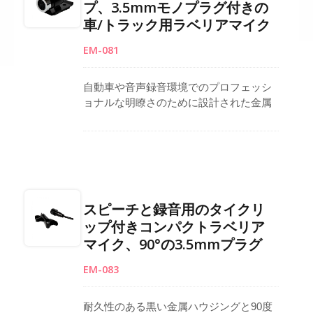
プ、3.5mmモノプラグ付きの
るフォーム風防、コアアルミ箔絶縁付き
車/トラック用ラベリアマイク
ケーブル、3.5mm 90度TRSプラグが含ま
れています。 台湾製造。
EM-081
自動車や音声録音環境でのプロフェッシ
ョナルな明瞭さのために設計された金属
製ハウジングのラベリアマイクロフォ
ン。全指向性コンデンサーカプセルが自
然で詳細な音をキャッチし、高度な回路
設計が車両からのRF干渉を最小限に抑え
ます。カスタマイズ可能なコネクタオプ
ションには、さまざまな統合ニーズに対
スピーチと録音用のタイクリ
応する90°または180°の3.5mmモノプラグ
ップ付きコンパクトラベリア
が含まれています。コンパクトな構造と
マイク、90°の3.5mmプラグ
強力なクリップにより、信頼性の高いハ
ンズフリー操作が保証されます。台湾製
EM-083
で、耐久
耐久性のある黒い金属ハウジングと90度