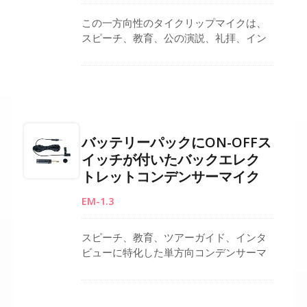
この一方向性のタイクリップマイクは、
スピーチ、教育、公の演説、礼拝、イン
タビューなど、さまざまな用途に最適な
音を捉えます。 低雑音のFETトランジス
タを備えたバックエレクトレット素子を
特徴とし、最小限の消費電力で連続動作
します。 さらに、金属製の筐体にはON-
OFFスイッチが付いており、風防や
バッテリーパックにON-OFFス
3.5mm-6.3mmプラグアダプターなどのア
イッチが付いたバックエレク
クセサリーも付属しています。
トレットコンデンサーマイク
EM-1.3
スピーチ、教育、ツアーガイド、インタ
ビューに特化した単方向コンデンサーマ
イクロフォンは、ノイズを減少させなが
ら明瞭な音声キャプチャを保証します。
低ノイズFETトランジスタを搭載したバ