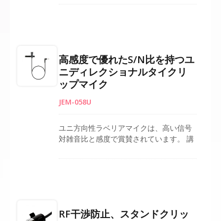
す。全方向性のカートリッジを備えてお
り、高感度で環境ノイズを最小限に抑え
て声を捉えます。このタイクリップマイ
クには、安定性と風ノイズ低減のための
頑丈なクリップとフォーム風防が付いて
高感度で優れたS/N比を持つユ
います。台湾製で、ケーブル長さやコネ
ニディレクショナルタイクリ
クタタイプなどのカスタマイズオプショ
ップマイク
ンを提供しており、標準機能にはコアア
ルミ箔絶縁ケーブルが含まれています。
JEM-058U
ユニ方向性ラベリアマイクは、高い信号
対雑音比と感度で賞賛されています。 講
義、スピーチ、放送、ライブプレゼンテ
ーション、ビデオ録画などに最適です。
最小限のフィードバックとクリアな音声
再生のための心臓型指向性パターンを備
え、効果的なバックグラウンドノイズ低
減のための高S/N比を持っています。 安
RF干渉防止、スタンドクリッ
定した黒いクリップ、風ノイズを軽減す