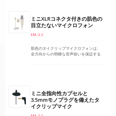
ックプレート要素は、安定した動作と最
小限の電力使用を実現します。安全なク
リップにより便利な取り付けが可能で、
ミニXLRコネクタ付きの肌色の
ON-OFFスイッチが柔軟性を加えます。
目立たないマイクロフォン
低ノイズケーブルは信頼性の高い信号伝
送を提供し、近距離での使用時に風の干
EM-2.2
渉や「ポップ」音を最小限に抑えるウィ
ンドスクリーンが含まれています。
肌色のタイクリップマイクロフォンは、
全方向からの明瞭な音声拾いを保証する
全指向性コンデンサーカプセルを備えて
おり、目立たずハンズフリーのソリュー
ションを提供します。コンパクトなデザ
インは、ステージパフォーマンス、スピ
ーチ、インタビュー、礼拝、教育用途に
適しています。標準のミニXLRコネクタ
ミニ全指向性カプセルと
を装備しており、クライアントの要件に
3.5mmモノプラグを備えたタ
合わせたカスタマイズ可能なプラグオプ
イクリップマイク
ションも利用可能です。プロフェッショ
ナルなオーディオセットアップをサポー
EM-2.1