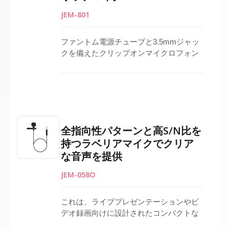
ドキャスティング、ライブパフォーマン
JEM-801
スのアプリケーションをサポートしま
す。
ファントム電源チューブと3.5mmジャッ
クを備えたクリップオンマイクロフォン
は、3.5mmプラグを使用するマイクロフ
ォンとの互換性を確保します。 洗練され
たファントム電源回路を搭載し、0°から
180°まで約20dBの分離を持つ一方向性の
性能を提供し、効果的にノイズを低減し
ます。 コンデンサーラベリアマイクとし
全指向性パターンと高S/N比を
て、ボーカルや楽器を明瞭かつ信頼性高
持つラベリアマイクでクリア
くキャッチします。 プロフェッショナル
な音声を提供
な録音、放送、またはライブアプリケー
ションに適しており、厳しい環境下での
JEM-058O
正確な音声再生を提供します。
これは、ライブプレゼンテーションやビ
デオ録画向けに設計されたコンパクトな
プロフェッショナルラベリアマイクで