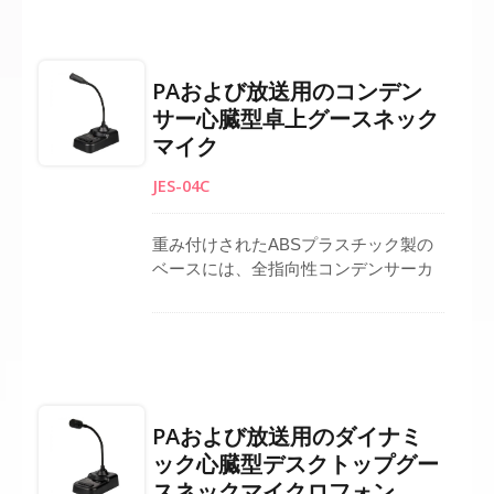
議システムマイクロフォン、ポディウ
ムマイクロフォン、またはレクターン
マイクロフォンとして設計されてお
PAおよび放送用のコンデン
り、周囲のノイズを低減しながら正確
サー心臓型卓上グースネック
な音声キャッチを保証します。この公
マイク
共システムマイクロフォンには、平ら
な表面に安全かつ迅速に取り付けるた
JES-04C
めのLクリップが含まれており、振動ノ
イズを最小限に抑えます。プロフェッ
ショナルなオーディオセット
重み付けされたABSプラスチック製の
ベースには、全指向性コンデンサーカ
プセルを備えた固定式グースネックマ
イクロフォンが組み込まれています。
DC 9V電源ジャックが事前に取り付け
られており、電源アダプター（別売）
への接続が可能で、コンデンサーマイ
クロフォンと互換性があります。この
PAおよび放送用のダイナミ
デバイスには、PTTおよびLOCKボタ
ック心臓型デスクトップグー
ン、ソース出力用の6.3 mmフォンジャ
スネックマイクロフォン
ックなど、ユーザーフレンドリーな機