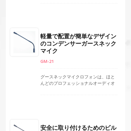
議システムに最適です。単一指向性の
カーディオイドカプセルは、バックグ
ラウンドノイズを減少させながら明瞭
な音を保証し、PAおよび公共システム
での使用に最適です。標準のグースネ
軽量で配置が簡単なデザイン
ックの長さは343mm、全長は500mm
のコンデンサーガースネック
です。3ピンXLRコネクタを装備してお
マイク
り、プロフェッショナルなアプリケー
ションに広範なシステム互換性を提供
GM-21
します。
グースネックマイクロフォンは、ほと
んどのプロフェッショナルオーディオ
システムと互換性のある3ピンコネクタ
を備えており、会議システムマイクロ
フォン、ポディウムマイクロフォン、
またはレクターンマイクロフォンとし
ての使用に最適です。 柔軟なアルミ製
のグースネックは、スピーチ中の最適
安全に取り付けるためのビル
な位置決めのために簡単に角度を調整