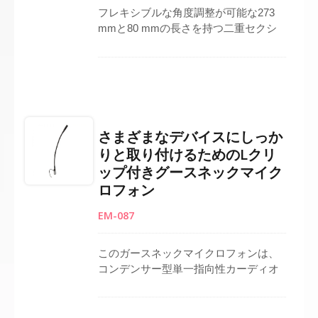
ョナルな音を提供します。
フレキシブルな角度調整が可能な273
mmと80 mmの長さを持つ二重セクシ
ョンホースデザインのグースネックマ
イクロフォン。内蔵のローカット機能
を備えたコンデンサーカーディオイド
カプセルは、不要なバックグラウンド
ノイズを効果的に最小限に抑え、明瞭
で集中した音声キャプチャを実現しま
さまざまなデバイスにしっか
す。会議システム、演壇、講演台、ま
りと取り付けるためのLクリ
たはPAセットアップでの使用に適して
ップ付きグースネックマイク
おり、会議、プレゼンテーション、専
門的なスピーチ環境で安定した高品質
ロフォン
のパフォーマンスをサポートします。
EM-087
このガースネックマイクロフォンは、
コンデンサー型単一指向性カーディオ
イドカプセルを搭載しており、高い感
度を提供します。これにより、ボーカ
ルを明瞭に録音するのに最適です。会