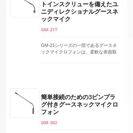
トインスクリューを備えたユ
できます。 コンデンサー単一指向性カ
ニディレクショナルグースネ
プセルで構築されており、前方からの
音に焦点を当てながら、バックグラウ
ックマイク
ンドノイズを減少させます。 講義室、
GM-21T
会議室、PAシステムにおける公共シス
テムマイクロフォンとして完璧です。
GM-21シリーズの一部であるグースネ
ックマイクロフォンは、柔軟な表面取
り付けのための裸線付きのネジベース
を含んでいます。 頑丈で調整可能なグ
ースネックは正確な位置決めを可能に
し、そのコンデンサー単一指向性カー
ディオイドカプセルは明瞭で集中した
音声をキャッチし、バックグラウンド
簡単接続のための3ピンプラ
ノイズを最小限に抑えます。 信頼性の
グ付きグースネックマイクロ
高い品質のために台湾で製造されてお
フォン
り、会議システム、演壇、講演台、公
共システムのマイクロフォンアプリケ
GM-302
ーションに適しており、会議、プレゼ
ンテーション、PA環境にプロフェッシ