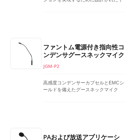
ンターホンマイクは、チケットブー
ス、銀行のカウンター、受付デスク、
ナイトクラブの入口に最適です。調整
可能なグースネックマイクにはLEDラ
イトリングが付いており、視認性を確
保します。また、ベースにある便利な
ファントム電源付き指向性コ
音量調整ノブにより、操作が簡単で
ンデンサグースネックマイク
す。高出力の外部スピーカーは信頼性
のある音を提供し、DC 9Vで動作しま
JGM-P2
す。3メートルのケーブルで簡単に設置
でき、柔軟なセットアップが可能で
す。台湾製です。
高感度コンデンサーカプセルとEMCシ
ールドを備えたグースネックマイク
は、最小限の干渉で明瞭で集中した音
声パフォーマンスを保証します。 心臓
型ピックアップパターンは前方の音の
キャプチャを強化し、周囲のノイズを
減少させます。 柔軟な二重セクション
のグースネックとローカットスイッチ
PAおよび放送アプリケーシ
により、多様な位置調整と音のコント