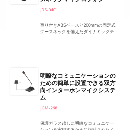
能が含まれています。私たちは、顧客
JDS-04C
のニーズに応じた広範なOEM/ODMカ
スタマイズの可能性を提供していま
す。
重り付きABSベースと200mmの固定式
グースネックを備えたダイナミックテ
ーブルマイクは、安定したテーブルト
ップの配置を保証します。 一方向性ダ
イナミックカプセルは、最小限のバッ
クグラウンドノイズで集中した音声ピ
ックアップを提供します。 滑り止めの
ペグは安定性を高め、PTTおよびロッ
明瞭なコミュニケーションの
クボタンにより便利な操作が可能で
ための簡単に設置できる双方
す。 6.3 mmプラグ出力の1 mケーブル
向インターホンマイクシステ
が含まれています。 MOQ 500ユニット
に対して、グースネックの長さ、名
ム
札、パッケージング、全方向性カプセ
JGM-268
ルなどのカスタムオプションが利用可
能です。 プロフェッショナル用に台湾
で製造されました。
保護ガラス越しに明瞭なコミュニケー
ションを実現するために設計されたイ