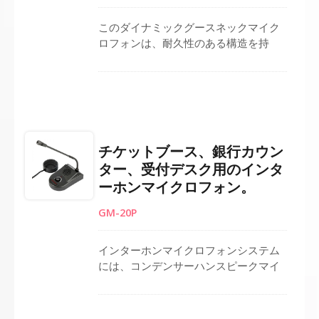
システムに適しています。
このダイナミックグースネックマイク
ロフォンは、耐久性のある構造を持
ち、使いやすさのためにベースに便利
なオン/オフボタンを組み込んでいま
す。多用途で、講演台、ポディウム、
会議室に取り付けるのに適していま
す。オン/オフスイッチはXLRコネクタ
ハウジングに統合されています。頑丈
チケットブース、銀行カウン
なグースネックを備え、耐久性とスム
ター、受付デスク用のインタ
ーズな角度調整を提供します。
ーホンマイクロフォン。
GM-20P
インターホンマイクロフォンシステム
には、コンデンサーハンスピークマイ
ク、DC電源のメインベース、および別
のスピーカーフォンユニットが含まれ
ています。 簡単にセットアップできる