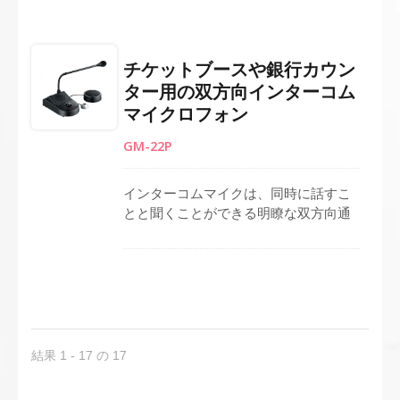
ように設計されたこのシステムは、
PTT（プッシュ・トゥ・トーク）スイ
ッチ、マイク音量調整、ベースに電源
チケットブースや銀行カウン
LEDを備えています。 3メートルのケ
ター用の双方向インターコム
ーブルがベースとスピーカーエンクロ
マイクロフォン
ージャーを接続し、柔軟な配置を可能
にします。 この手頃で実用的なソリュ
GM-22P
ーションは、チケットブース、銀行の
カウンター、セキュリティステーショ
ン、受付デスクに最適です。
インターコムマイクは、同時に話すこ
とと聞くことができる明瞭な双方向通
信をサポートします。コンデンサーマ
イクと高品質スピーカーを搭載してお
り、正確な音声再生を保証します。メ
インベースにはPTTボタン、マイク音
量/電源調整ノブ、外部スピーカーおよ
びマイク接続用のRCAジャック、録音
用の音声出力が含まれています。DC
結果 1 - 17 の 17
9Vで動作し、セットアップはシンプル
で安定しています。チケットブース、