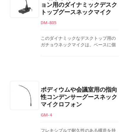
ョン用のダイナミックデスク
ロールが可能です。 48Vファントム電
トップグースネックマイク
源によって駆動され、アクティブ状態
を示すLEDインジケーターがありま
DM-805
す。 黒で仕上げられ、長さ50 cmのポ
ディウム、レクターン、PAまたは会議
システムに適しています。
このダイナミックなデスクトップ用の
ガチョウネックマイクは、ベースに個
別のプッシュ・トゥ・トーク（PTT）
ボタンとロックボタンを備えており、
PAシステムやラジオ局でのページング
や放送アプリケーションに最適です。
6.3プラグを備え、アンプにシームレス
に接続し、テーブルの上でしっかりと
ポディウムや会議室用の指向
安定します。ガチョウネックのデザイ
性コンデンサーグースネック
ンにより、マイクの角度や高さを調整
マイクロフォン
して最適に使用することができます。
GM-4
フレキシブルで耐久性のある構造を持