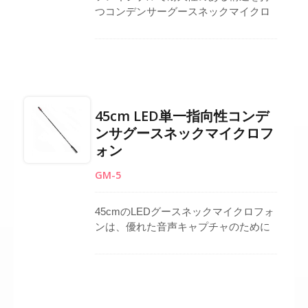
つコンデンサーグースネックマイクロ
フォンは、さまざまなセットアップに
対して高さと角度を正確に調整できま
す。指向性ピックアップパターンは明
瞭な音声キャプチャを保証し、周囲の
ノイズを低減します。また、3ピンXLR
コネクタは、ポディウム、会議システ
45cm LED単一指向性コンデ
ム、PAインストールへの安定した接続
ンサグースネックマイクロフ
を提供します。デスクトップスタンド
ォン
と互換性があり、さらなる多様性を提
供します。長さ47 cmで、台湾製であ
GM-5
り、会議やプレゼンテーションのカス
タマイズアイテムを提供します。
45cmのLEDグースネックマイクロフォ
ンは、優れた音声キャプチャのために
単一指向性コンデンサーカプセルを利
用しています。 3つのセクションがあ
り、8cm LEDグースネックと12.5cmの
直径アルミパイプが備わっており、さ
まざまな環境での多目的な利用に向け