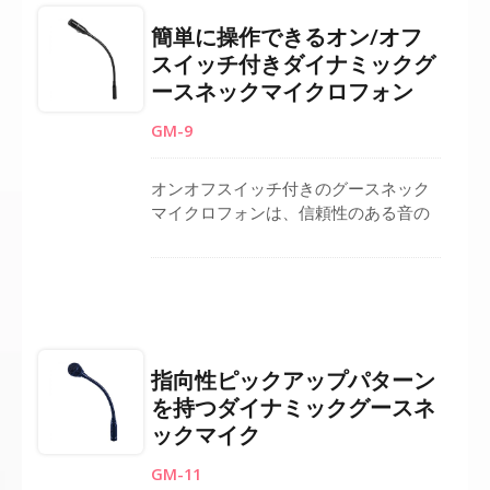
て3ピンXLRコネクタが装備されていま
簡単に操作できるオン/オフ
す。 その心臓型パターンは、音のフィ
スイッチ付きダイナミックグ
ードバックを最小限に抑え、クリアな
ースネックマイクロフォン
声と音楽の再生を保証します。 マイク
の頑丈で柔軟なガチョウネックは、高
GM-9
さと角度の調整が楽に行えます。
オンオフスイッチ付きのグースネック
マイクロフォンは、信頼性のある音の
コントロールと自然な音声パフォーマ
ンスを保証します。頑丈なダイナミッ
クカプセルは、プロフェッショナルな
使用に耐える安定した出力を提供しま
す。3ピンXLRコネクタを装備してお
り、ポディウム、会議システム、PAセ
指向性ピックアップパターン
ットアップと互換性があります。柔軟
を持つダイナミックグースネ
なグースネック構造により、最適な配
ックマイク
置のための正確な調整が可能です。明
瞭さ、信頼性、設置の柔軟性が求めら
GM-11
れる会議、スピーチ、公共のアドレス