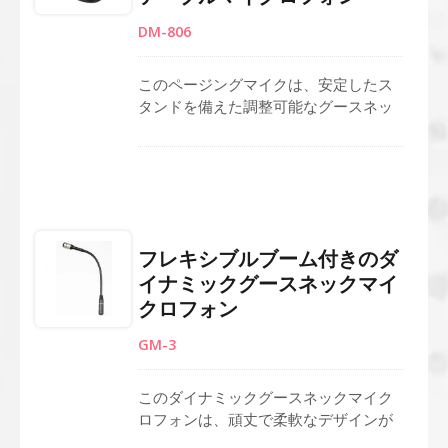
DM-806
このページングマイクは、安定したス
タンドを備えた調整可能なグースネッ
クマイクを特徴としており、どんな表
面でもしっかりと固定できます。 デス
クトップマイクとして、簡単に操作で
きるオン/オフボタンがあります。 一方
向性ダイナミックマイクカプセルは、
クリアな公衆アドレスのためにバック
フレキシブルブーム付きのダ
グラウンドノイズをカットします。 そ
イナミックグースネックマイ
の頑丈なダイカスト合金ハウジングは
クロフォン
長期間の使用を保証し、受付デスク、
PAシステム、またはアナウンス用の公
GM-3
共システムマイクロフォンとして最適
です。 フレキシブルマイク、呼び出し
マイク、公共システムマイクのニーズ
このダイナミックグースネックマイク
に最適です。
ロフォンは、頑丈で柔軟なデザインが
特徴で、ポディウム、レクターニ、会