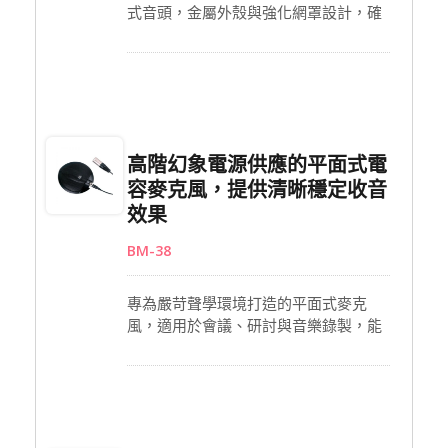
式音頭，金屬外殼與強化網罩設計，確
保耐用與穩定表現。採用簡單的3.5mm
插頭即可輕鬆連接，適合會議、通話與
視訊討論使用。由DC 1.5V供電，操作
穩定無需複雜設定。小巧隱蔽的外型可
靈活放置於桌面或面板上，滿足企業、
教育及協作環境中的專業收音需求。
高階幻象電源供應的平面式電
容麥克風，提供清晰穩定收音
效果
BM-38
專為嚴苛聲學環境打造的平面式麥克
風，適用於會議、研討與音樂錄製，能
呈現專業級清晰音質。支援9–52V幻象
電源供應，並附XLR對XLR連接線，確
保穩定傳輸。金屬外殼與網罩設計提升
耐用度，底部橡膠墊則增強放置穩定
性。能有效收錄多人討論的聲音，也可