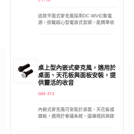
這款平面式麥克風採用DC 48V幻象電
源，搭載超心型電容式音頭，能精準收
音並有效抑制環境雜音，高靈敏度確保
聲音清晰還原。堅固金屬外殼與強化網
罩設計，兼具耐用與穩定。隨附XLR對
XLR連接線，便於快速整合至音訊設
備，並配有LED指示燈顯示運作狀態。
適合會議、錄音與廣播等專業應用，提
桌上型內嵌式麥克風，適用於
供可靠穩定的收音效果。
桌面、天花板與面板安裝，提
供靈活的收音
GM-313
內嵌式麥克風可安裝於桌面、天花板或
牆板，適用於會議系統、遠端視訊與錄
音需求。全指向電容式音頭能廣域拾
音，呈現自然清晰的聲音表現。支援9–