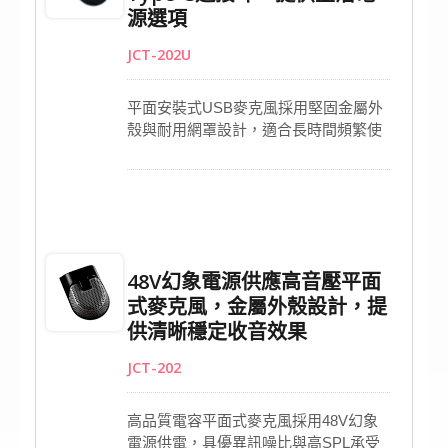
源選項
JCT-202U
平面安裝式USB麥克風採用堅固金屬外
殼與耐用網罩設計，適合長時間頻繁使
用。內建單一指向電容式音頭，依特定
角度安裝以提升收音覆蓋範圍，能精準
捕捉小型會議對話聲音。穩定性能支援
直播、視訊會議及Skype通話，呈現專
業音質。具即插即用功能，無需額外驅
動即可快速連接，提供高效便利的使用
48V幻象電源供應高音壓平面
體驗。
式麥克風，金屬外殼設計，提
供清晰穩定收音效果
JCT-202
高品質電容平面式麥克風採用48V幻象
電源供電，具優異訊噪比與高SPL承受