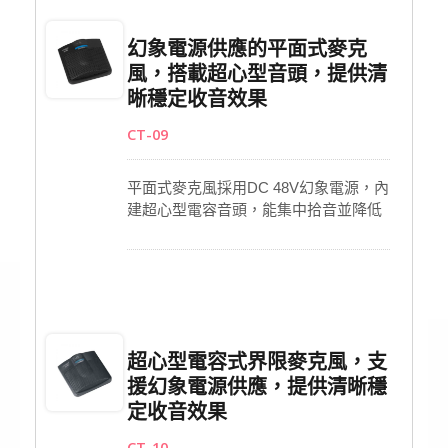
收音有效集中拾音並降低環境雜音，無
論用於線上直播、會議通話或專業溝通
幻象電源供應的平面式麥克
場景，都能提供清晰穩定的音質表現。
風，搭載超心型音頭，提供清
晰穩定收音效果
CT-09
平面式麥克風採用DC 48V幻象電源，內
建超心型電容音頭，能集中拾音並降低
環境雜音，呈現高靈敏度與清晰音質。
具備10dB衰減與低切濾波功能，可靈活
調整音質表現。搭載觸控式開關與LED
指示燈，操作直覺且狀態清楚。專為會
議、錄音等專業應用設計，確保穩定可
靠的收音效果。
超心型電容式界限麥克風，支
援幻象電源供應，提供清晰穩
定收音效果
CT-10