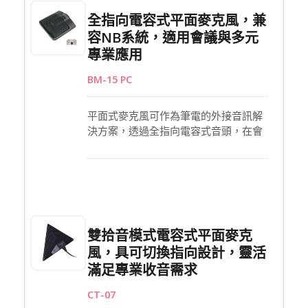
作為錄音室或現場演出中的表面安裝樂
全指向電容式平面麥克風，兼
器麥克風，展現多元應用。
容NB系統，適用會議與多元
專業應用
BM-15 PC
平面式麥克風可作為筆電的外接音訊解
決方案，透過全指向電容式音頭，在會
議通話中提供清晰自然的語音收錄。金
屬外殼搭配強化網罩，提升耐用性；底
部防滑橡膠墊設計，確保放置穩固不移
動。支援最多10支麥克風串接，能在大
型會議或活動中維持一致且專業的收音
覆蓋，滿足多元商務與專業應用需求。
雙拾音模式電容式平面麥克
風，具可切換指向設計，靈活
滿足專業收音需求
CT-07