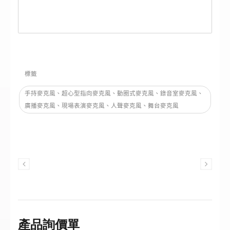
52V幻象電源供應，並內建低失真前級
放大器，確保收音穩定。平衡式XLR輸
出提供專業連接，能輕鬆整合至調音台
或PA系統。此款安裝型麥克風設計可
靠，能持續輸出一致音質，滿足專業音
訊的需求。
標籤
手持麥克風、超心型指向麥克風、動圈式麥克風、錄音室麥克風、
廣播麥克風、現場表演麥克風、人聲麥克風、舞台麥克風