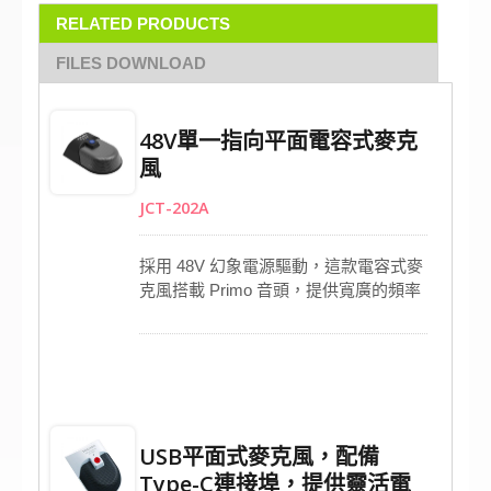
RELATED PRODUCTS
FILES DOWNLOAD
48V單一指向平面電容式麥克
風
JCT-202A
採用 48V 幻象電源驅動，這款電容式麥
克風搭載 Primo 音頭，提供寬廣的頻率
響應、出色的訊噪比表現，並能穩定承
受高音壓。貼附式安裝設計，適用於多
種安裝環境；單一指向性拾音角度經過
最佳化調校，聲音收音清晰集中。具備
開關與 LED 指示燈，操作直覺方便。全
金屬機身與耐用網罩結構，搭配長版
USB平面式麥克風，配備
mini XLR 線材，連接彈性高，適合長時
Type-C連接埠，提供靈活電
間專業使用。