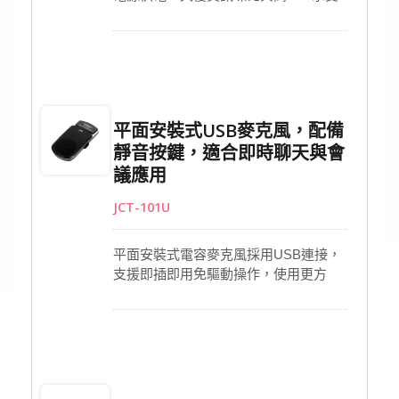
力，專為專業錄音環境設計。單一指向
收音頭以精準角度安裝，能集中拾音並
兼顧廣域覆蓋。全金屬外殼與強化網罩
提升耐用度與穩定性。隨附長型mini-
XLR對XLR連接線，提供靈活安裝方
式，適用於會議、錄音室或壁掛系統等
平面安裝式USB麥克風，配備
多元應用。
靜音按鍵，適合即時聊天與會
議應用
JCT-101U
平面安裝式電容麥克風採用USB連接，
支援即插即用免驅動操作，使用更方
便。內建全指向音頭，能清晰自然地收
音，特別適合會議通話、線上聊天與專
業交流場合。配備靜音按鍵可快速控制
收音，內建LED電源指示燈讓操作一目
了然。堅固耐用的設計確保長時間使用
依然可靠，無論辦公或專業環境都能保