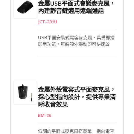
金屬USB平面式會議麥克風，
持穩定表現。
內建靜音鍵適用遠端通話
JCT-201U
USB平面安裝式電容麥克風，具備即插
即用功能，無需額外驅動即可快速啟
用，專為會議室、線上溝通與專業交流
設計。內建全指向收音頭，能均勻捕捉
各方聲音，呈現自然清晰的收音效果。
搭配靜音按鍵可隨時控制語音輸出，並
具LED電源指示燈，提升操作便利性。
堅固耐用的外觀結構確保長期穩定表
金屬外殼電容式平面麥克風，
現，適合企業採購及工程專案應用。
採心型指向設計，提供專業清
晰收音效果
BM-26
低調的平面式麥克風搭載單一指向電容