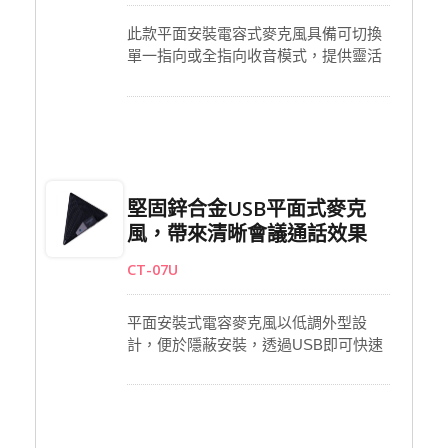
此款平面安裝電容式麥克風具備可切換
單一指向或全指向收音模式，提供靈活
的收音選項。採用鋅合金壓鑄外殼與強
化金屬網罩，長久耐用。LED指示燈清
楚顯示工作狀態，標準3.5mm插頭便於
快速連接各類設備。由DC 1.5V供電，
運作穩定可靠，特別適合會議、研討與
錄音環境使用，呈現清晰一致的音質表
堅固鋅合金USB平面式麥克
現。
風，帶來清晰會議通話效果
CT-07U
平面安裝式電容麥克風以低調外型設
計，便於隱蔽安裝，透過USB即可快速
連接電腦，免驅動即可使用，並具備電
源指示燈，操作直覺便利。採用鋅合金
壓鑄外殼與強化金屬網罩，兼具堅固與
耐用性，適合長期專業應用。心型指向