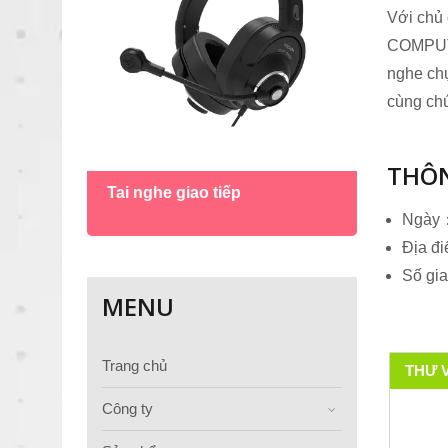
Với chủ 
COMPUTEX
nghe ch
cùng chú
Micro
THÔN
Tai nghe giao tiếp
vịt
Ngày：
Địa đ
Số gi
MENU
Trang chủ
THƯ 
Công ty