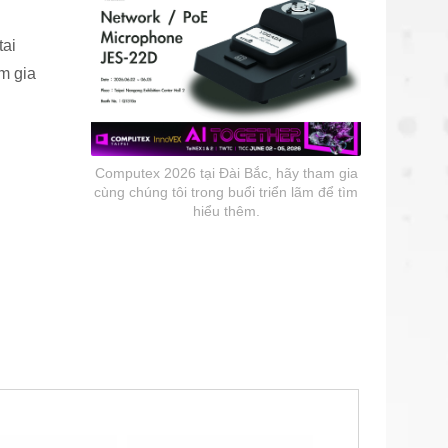
tai
m gia
Computex 2026 tại Đài Bắc, hãy tham gia
Tai nghe giao tiếp
vịt
cùng chúng tôi trong buổi triển lãm để tìm
hiểu thêm.