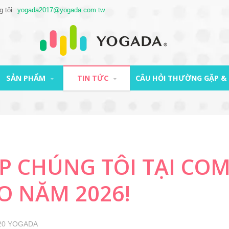
g tôi
yogada2017@yogada.com.tw
SẢN PHẨM
TIN TỨC
CÂU HỎI THƯỜNG GẶP & 
P CHÚNG TÔI TẠI COM
O NĂM 2026!
20
YOGADA