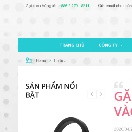
Gọi cho chúng tôi
+886-2-2791-8211
Gửi email cho chún
TRANG CHỦ
CÔNG TY
Home
Tin tức
SẢN PHẨM NỔI
GẶ
BẬT
VÀ
2026/04/