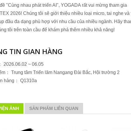
đề "Cùng nhau phát triển AI", YOGADA rất vui mừng tham gia
 2026! Chúng tôi sẽ giới thiệu nhiều loại micro, tai nghe và 
ụp đầu đa dạng phù hợp với nhu cầu của nhiều ngành. Hãy tha
ng tôi trên toàn cầu để khám phá thêm nhiều khả năng!
phone Biên giới
G TIN GIAN HÀNG
Micro điều chỉnh hình cổ 
 2026.06.02 ~ 06.05
iểm： Trung tâm Triển lãm Nangang Đài Bắc, Hội trường 2
an hàng： Q1310a
VIỆN ẢNH
SẢN PHẨM LIÊN QUAN